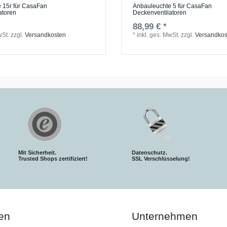
 15r für CasaFan
Anbauleuchte 5 für CasaFan
atoren
Deckenventilatoren
88,99 € *
wSt.
zzgl.
Versandkosten
*
inkl. ges. MwSt.
zzgl.
Versandkos
Mit Sicherheit.
Datenschutz.
Trusted Shops zertifiziert!
SSL Verschlüsselung!
en
Unternehmen