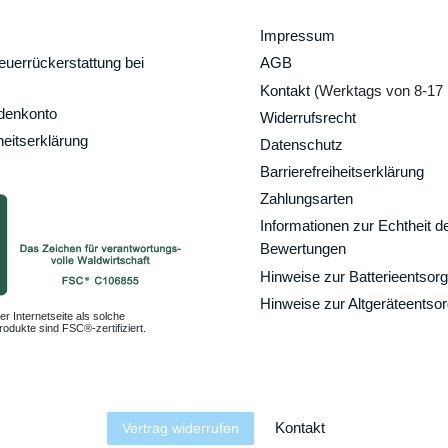
Impressum
uerrückerstattung bei
AGB
Kontakt
(Werktags von 8-17 
ndenkonto
Widerrufsrecht
heitserklärung
Datenschutz
Barrierefreiheitserklärung
Zahlungsarten
Informationen zur Echtheit d
Bewertungen
Hinweise zur Batterieentsor
Hinweise zur Altgeräteentso
er Internetseite als solche
odukte sind FSC®-zertifiziert.
Kontakt
Vertrag widerrufen