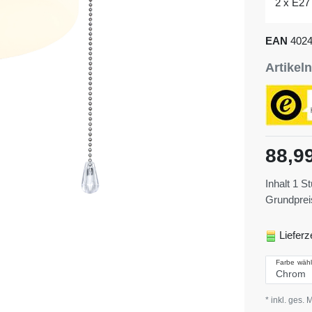
2 x E27
EAN
402
Artike
88,9
Inhalt
1
St
Grundpre
Lieferz
Farbe wäh
* inkl. ges. 