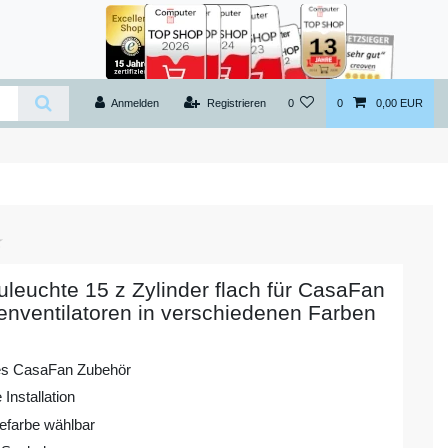
Anmelden
Registrieren
0
0
0,00 EUR
leuchte 15 z Zylinder flach für CasaFan
nventilatoren in verschiedenen Farben
les CasaFan Zubehör
 Installation
farbe wählbar