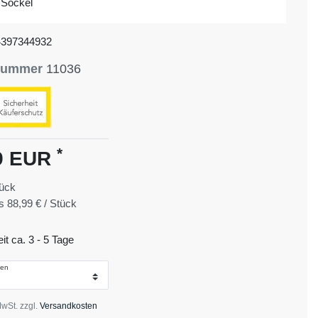
 Sockel
4397344932
lnummer
11036
*
9 EUR
ück
is
88,99 € / Stück
eit ca. 3 - 5 Tage
len
MwSt. zzgl.
Versandkosten