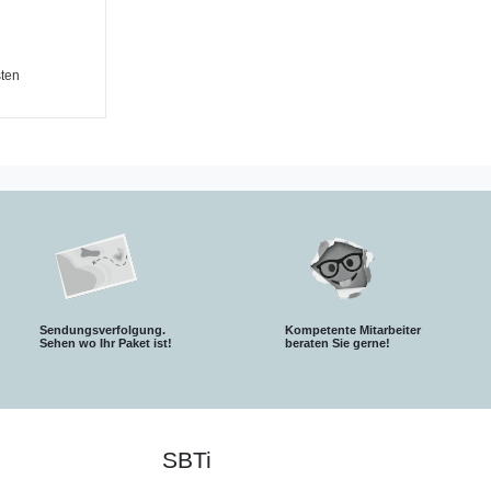
ten
Sendungsverfolgung.
Kompetente Mitarbeiter
S
ehen wo Ihr Paket ist!
beraten Sie gerne!
SBTi