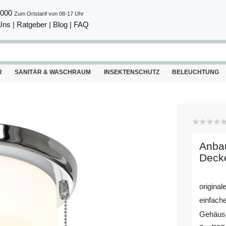
8000
Zum Ortstarif von 08-17 Uhr
Uns
|
Ratgeber
|
Blog |
FAQ
R
SANITÄR & WASCHRAUM
INSEKTENSCHUTZ
BELEUCHTUNG
Anbau
Decke
origina
einfache
Gehäuse