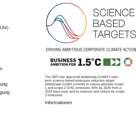
Uhr)
er
The SBTi has approved webtotrade GmbH’s near-
term science-based emissions reduction target:
gung
webtotrade GmbH commits to reduce absolute scope
1 and scope 2 GHG emissions 45% by 2030 from a
2024 base year, and to measure and reduce its scope
rgung
3 emissions.
Informationen