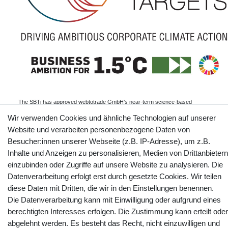
The SBTi has approved webtotrade GmbH’s near-term science-based
emissions reduction target: webtotrade GmbH commits to reduce absolute
scope 1 and scope 2 GHG emissions 45% by 2030 from a 2024 base year,
Wir verwenden Cookies und ähnliche Technologien auf unserer
and to measure and reduce its scope 3 emissions.
Website und verarbeiten personenbezogene Daten von
Informationen
Besucher:innen unserer Webseite (z.B. IP-Adresse), um z.B.
Inhalte und Anzeigen zu personalisieren, Medien von Drittanbietern
einzubinden oder Zugriffe auf unsere Website zu analysieren. Die
Datenverarbeitung erfolgt erst durch gesetzte Cookies. Wir teilen
Kontakt
Vertrag widerrufen
diese Daten mit Dritten, die wir in den Einstellungen benennen.
Die Datenverarbeitung kann mit Einwilligung oder aufgrund eines
YouTube
Facebook
Instagram
berechtigten Interesses erfolgen. Die Zustimmung kann erteilt oder
abgelehnt werden. Es besteht das Recht, nicht einzuwilligen und