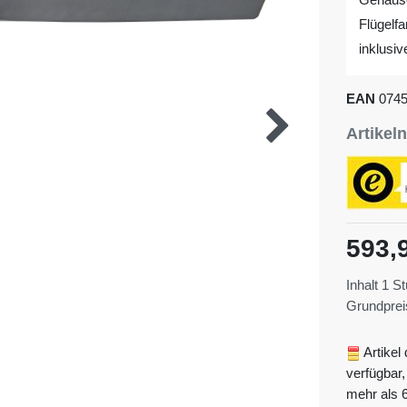
Flügelfa
inklusi
EAN
074
Artike
593,
Inhalt
1
St
Grundpre
Artikel 
verfügbar,
mehr als 