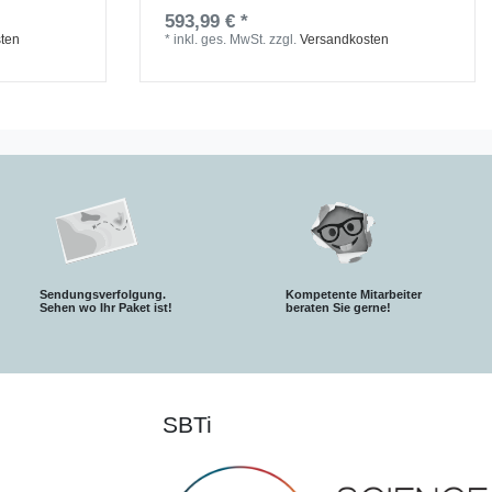
593,99 € *
ten
*
inkl. ges. MwSt.
zzgl.
Versandkosten
Sendungsverfolgung.
Kompetente Mitarbeiter
S
ehen wo Ihr Paket ist!
beraten Sie gerne!
SBTi