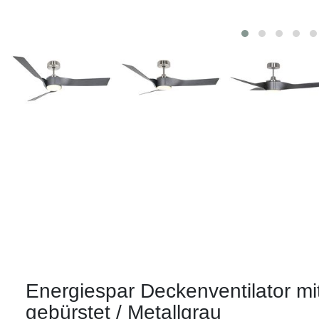
Energiespar Deckenventilator m
gebürstet / Metallgrau