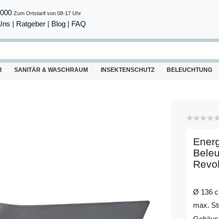
8000
Zum Ortstarif von 08-17 Uhr
Uns
|
Ratgeber
|
Blog |
FAQ
R
SANITÄR & WASCHRAUM
INSEKTENSCHUTZ
BELEUCHTUNG
Energ
Bele
Revol
Ø 136 
max. St
Gehäuse