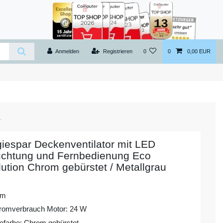
Anmelden
Registrieren
0
0
0,00 EUR
iespar Deckenventilator mit LED
uchtung und Fernbedienung Eco
ution Chrom gebürstet / Metallgrau
cm
romverbrauch Motor: 24 W
farbe: Chrom gebürstet