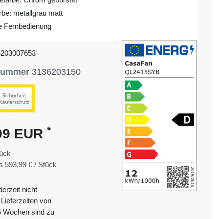
rbe: metallgrau matt
ve Fernbedienung
5203007653
lnummer
3136203150
*
99 EUR
ück
is
593,99 € / Stück
derzeit nicht
 Lieferzeiten von
6 Wochen sind zu