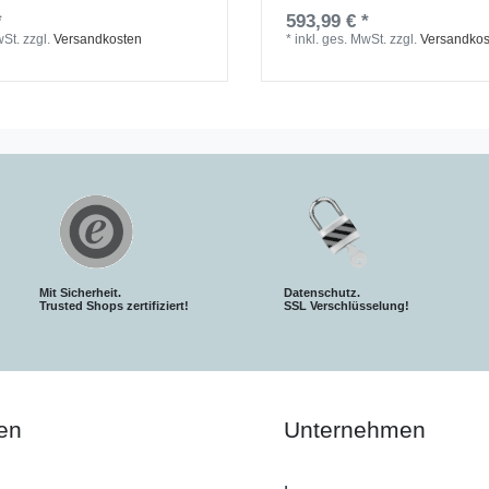
*
593,99 € *
wSt.
zzgl.
Versandkosten
*
inkl. ges. MwSt.
zzgl.
Versandkos
Mit Sicherheit.
Datenschutz.
Trusted Shops zertifiziert!
SSL Verschlüsselung!
en
Unternehmen