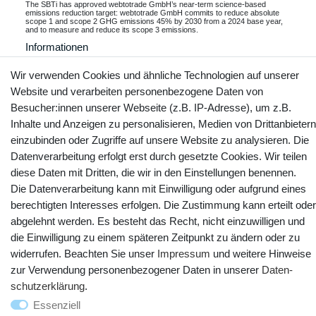
The SBTi has approved webtotrade GmbH’s near-term science-based
emissions reduction target: webtotrade GmbH commits to reduce absolute
scope 1 and scope 2 GHG emissions 45% by 2030 from a 2024 base year,
and to measure and reduce its scope 3 emissions.
Informationen
Wir verwenden Cookies und ähnliche Technologien auf unserer
Website und verarbeiten personenbezogene Daten von
Besucher:innen unserer Webseite (z.B. IP-Adresse), um z.B.
Kontakt
Vertrag widerrufen
Inhalte und Anzeigen zu personalisieren, Medien von Drittanbietern
einzubinden oder Zugriffe auf unsere Website zu analysieren. Die
YouTube
Facebook
Instagram
Datenverarbeitung erfolgt erst durch gesetzte Cookies. Wir teilen
diese Daten mit Dritten, die wir in den Einstellungen benennen.
Die Datenverarbeitung kann mit Einwilligung oder aufgrund eines
berechtigten Interesses erfolgen. Die Zustimmung kann erteilt oder
abgelehnt werden. Es besteht das Recht, nicht einzuwilligen und
die Einwilligung zu einem späteren Zeitpunkt zu ändern oder zu
widerrufen. Beachten Sie unser
Impressum
und weitere Hinweise
zur Verwendung personenbezogener Daten in unserer
Daten­
schutz­erklärung
.
Essenziell
© Copyright 2025 webtotrade GmbH. Alle Rechte vorbehalten.