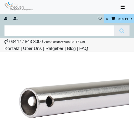
☰
0
0,00 EUR
03447 / 843 8000
Zum Ortstarif von 08-17 Uhr
Kontakt
|
Über Uns
|
Ratgeber
|
Blog |
FAQ