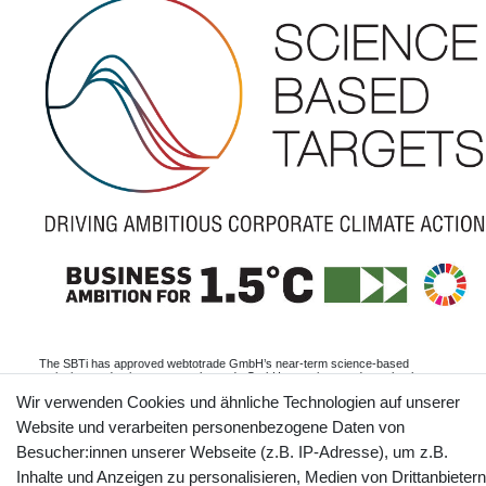
The SBTi has approved webtotrade GmbH’s near-term science-based
emissions reduction target: webtotrade GmbH commits to reduce absolute
scope 1 and scope 2 GHG emissions 45% by 2030 from a 2024 base year,
Wir verwenden Cookies und ähnliche Technologien auf unserer
and to measure and reduce its scope 3 emissions.
Website und verarbeiten personenbezogene Daten von
Informationen
Besucher:innen unserer Webseite (z.B. IP-Adresse), um z.B.
Inhalte und Anzeigen zu personalisieren, Medien von Drittanbietern