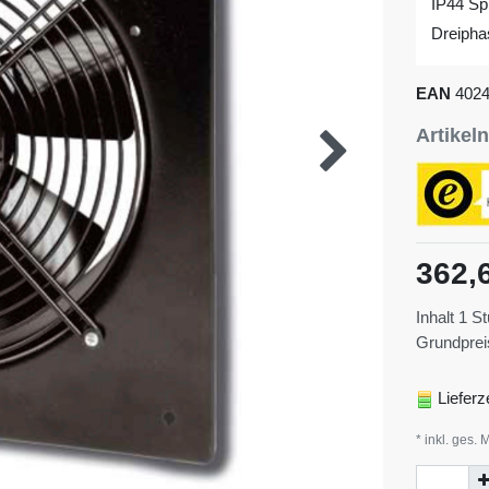
IP44 Sp
Dreipha
EAN
402
Artike
362,
Inhalt
1
St
Grundpre
Lieferz
* inkl. ges. 