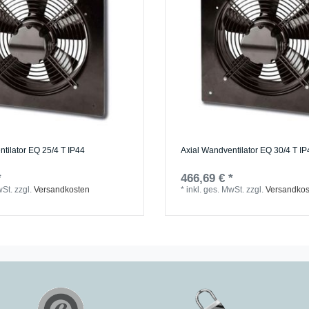
tilator EQ 25/4 T IP44
Axial Wandventilator EQ 30/4 T I
*
466,69 € *
wSt.
zzgl.
Versandkosten
*
inkl. ges. MwSt.
zzgl.
Versandkos