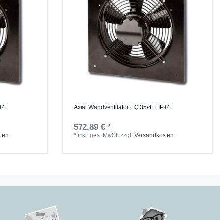
P44
Axial Wandventilator EQ 35/4 T IP44
572,89 € *
ten
*
inkl. ges. MwSt.
zzgl.
Versandkosten