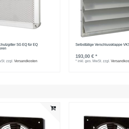
utzgitter SG EQ für EQ
Selbsttätige Verschlussklappe VK
oren
193,00 € *
wSt.
zzgl.
Versandkosten
*
inkl. ges. MwSt.
zzgl.
Versandkos