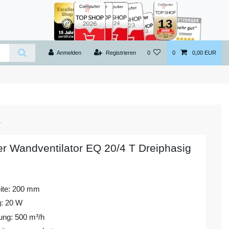
Anmelden
Registrieren
0
0
0,00 EUR
er Wandventilator EQ 20/4 T Dreiphasig
ite: 200 mm
g: 20 W
tung: 500 m³/h