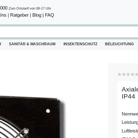
8000
Zum Ortstarif von 08-17 Uhr
Uns
|
Ratgeber
|
Blog |
FAQ
R
SANITÄR & WASCHRAUM
INSEKTENSCHUTZ
BELEUCHTUNG
Axial
IP44
Nennwe
Leistun
Luftleis