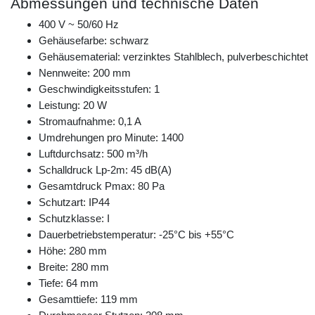
Abmessungen und technische Daten
400 V ~ 50/60 Hz
Gehäusefarbe: schwarz
Gehäusematerial: verzinktes Stahlblech, pulverbeschichtet
Nennweite: 200 mm
Geschwindigkeitsstufen: 1
Leistung: 20 W
Stromaufnahme: 0,1 A
Umdrehungen pro Minute: 1400
Luftdurchsatz: 500 m³/h
Schalldruck Lp-2m: 45 dB(A)
Gesamtdruck Pmax: 80 Pa
Schutzart: IP44
Schutzklasse: I
Dauerbetriebstemperatur: -25°C bis +55°C
Höhe: 280 mm
Breite: 280 mm
Tiefe: 64 mm
Gesamttiefe: 119 mm