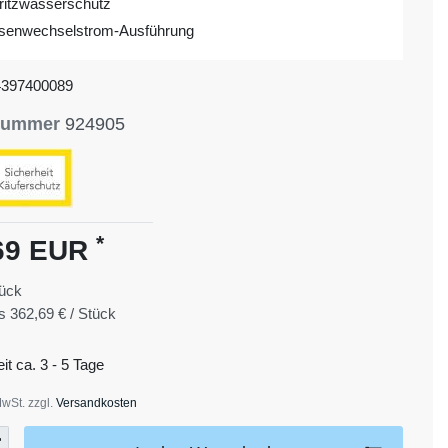
ritzwasserschutz
senwechselstrom-Ausführung
4397400089
lnummer
924905
*
69 EUR
ück
is
362,69 € / Stück
eit ca. 3 - 5 Tage
MwSt. zzgl.
Versandkosten