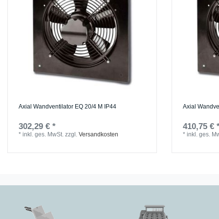
Axial Wandventilator EQ 20/4 M IP44
Axial Wandven
302,29 € *
410,75 € 
*
inkl. ges. MwSt.
zzgl.
Versandkosten
*
inkl. ges. M