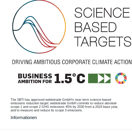
The SBTi has approved webtotrade GmbH’s near-term science-based
emissions reduction target: webtotrade GmbH commits to reduce absolute
scope 1 and scope 2 GHG emissions 45% by 2030 from a 2024 base year,
and to measure and reduce its scope 3 emissions.
Informationen