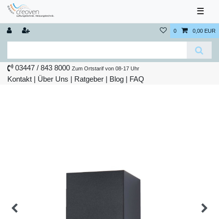
☰
0
0,00 EUR
03447 / 843 8000
Zum Ortstarif von 08-17 Uhr
Kontakt
|
Über Uns
|
Ratgeber
|
Blog |
FAQ