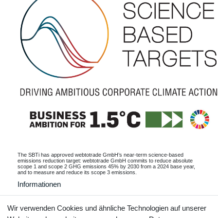
The SBTi has approved webtotrade GmbH’s near-term science-based
emissions reduction target: webtotrade GmbH commits to reduce absolute
scope 1 and scope 2 GHG emissions 45% by 2030 from a 2024 base year,
and to measure and reduce its scope 3 emissions.
Informationen
Wir verwenden Cookies und ähnliche Technologien auf unserer