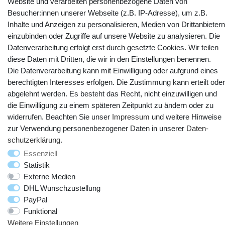
Website und verarbeiten personenbezogene Daten von
Kontakt
Vertrag widerrufen
Besucher:innen unserer Webseite (z.B. IP-Adresse), um z.B.
Inhalte und Anzeigen zu personalisieren, Medien von Drittanbietern
einzubinden oder Zugriffe auf unsere Website zu analysieren. Die
YouTube
Facebook
Instagram
Datenverarbeitung erfolgt erst durch gesetzte Cookies. Wir teilen
diese Daten mit Dritten, die wir in den Einstellungen benennen.
Die Datenverarbeitung kann mit Einwilligung oder aufgrund eines
berechtigten Interesses erfolgen. Die Zustimmung kann erteilt oder
abgelehnt werden. Es besteht das Recht, nicht einzuwilligen und
die Einwilligung zu einem späteren Zeitpunkt zu ändern oder zu
widerrufen. Beachten Sie unser
Impressum
und weitere Hinweise
zur Verwendung personenbezogener Daten in unserer
Daten­
schutz­erklärung
.
© Copyright 2025 webtotrade GmbH. Alle Rechte vorbehalten.
Essenziell
Statistik
Externe Medien
DHL Wunschzustellung
PayPal
Funktional
Weitere Einstellungen