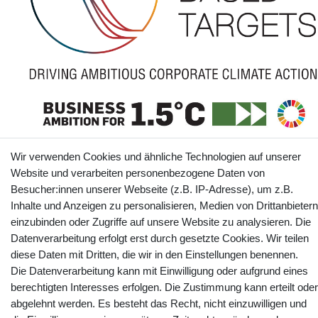
Wir verwenden Cookies und ähnliche Technologien auf unserer
The SBTi has approved webtotrade GmbH’s near-term science-based
Website und verarbeiten personenbezogene Daten von
emissions reduction target: webtotrade GmbH commits to reduce absolute
scope 1 and scope 2 GHG emissions 45% by 2030 from a 2024 base year,
Besucher:innen unserer Webseite (z.B. IP-Adresse), um z.B.
and to measure and reduce its scope 3 emissions.
Inhalte und Anzeigen zu personalisieren, Medien von Drittanbietern
Informationen
einzubinden oder Zugriffe auf unsere Website zu analysieren. Die
Datenverarbeitung erfolgt erst durch gesetzte Cookies. Wir teilen
diese Daten mit Dritten, die wir in den Einstellungen benennen.
Die Datenverarbeitung kann mit Einwilligung oder aufgrund eines
Kontakt
Vertrag widerrufen
berechtigten Interesses erfolgen. Die Zustimmung kann erteilt oder
abgelehnt werden. Es besteht das Recht, nicht einzuwilligen und
YouTube
Facebook
Instagram