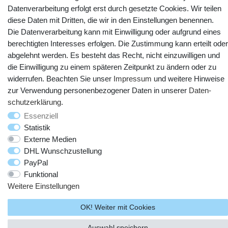
Datenverarbeitung erfolgt erst durch gesetzte Cookies. Wir teilen
YouTube
Facebook
Instagram
diese Daten mit Dritten, die wir in den Einstellungen benennen.
Die Datenverarbeitung kann mit Einwilligung oder aufgrund eines
berechtigten Interesses erfolgen. Die Zustimmung kann erteilt oder
abgelehnt werden. Es besteht das Recht, nicht einzuwilligen und
die Einwilligung zu einem späteren Zeitpunkt zu ändern oder zu
widerrufen. Beachten Sie unser
Impressum
und weitere Hinweise
zur Verwendung personenbezogener Daten in unserer
Daten­
schutz­erklärung
.
Essenziell
Statistik
© Copyright 2025 webtotrade GmbH. Alle Rechte vorbehalten.
Externe Medien
DHL Wunschzustellung
PayPal
Funktional
Weitere Einstellungen
OK! Weiter mit Cookies
Auswahl speichern