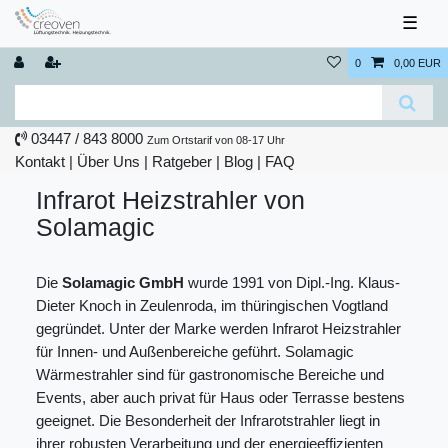
☰
0
0,00 EUR
03447 / 843 8000
Zum Ortstarif von 08-17 Uhr
Kontakt
|
Über Uns
|
Ratgeber
|
Blog |
FAQ
Infrarot Heizstrahler von
Solamagic
Die
Solamagic GmbH
wurde 1991 von Dipl.-Ing. Klaus-
Dieter Knoch in Zeulenroda, im thüringischen Vogtland
gegründet. Unter der Marke werden Infrarot Heizstrahler
für Innen- und Außenbereiche geführt. Solamagic
Wärmestrahler sind für gastronomische Bereiche und
Events, aber auch privat für Haus oder Terrasse bestens
geeignet. Die Besonderheit der Infrarotstrahler liegt in
ihrer robusten Verarbeitung und der energieeffizienten