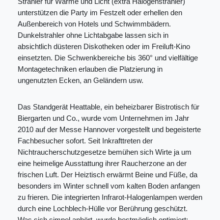
Strahler für Wärme und Licht (extra Halogenstrahler)
unterstützen die Party im Festzelt oder erhellen den
Außenbereich von Hotels und Schwimmbädern.
Dunkelstrahler ohne Lichtabgabe lassen sich in
absichtlich düsteren Diskotheken oder im Freiluft-Kino
einsetzten. Die Schwenkbereiche bis 360° und vielfältige
Montagetechniken erlauben die Platzierung in
ungenutzten Ecken, an Geländern usw.
Das
Standgerät Heattable
, ein beheizbarer Bistrotisch für
Biergarten und Co., wurde vom Unternehmen im Jahr
2010 auf der Messe Hannover vorgestellt und begeisterte
Fachbesucher sofort. Seit Inkrafttreten der
Nichtraucherschutzgesetze bemühen sich Wirte ja um
eine heimelige Ausstattung ihrer Raucherzone an der
frischen Luft. Der Heiztisch erwärmt Beine und Füße, da
besonders im Winter schnell vom kalten Boden anfangen
zu frieren. Die integrierten Infrarot-Halogenlampen werden
durch eine Lochblech-Hülle vor Berührung geschützt.
Was sich simpel anhört, wurde bestmöglich optimiert: