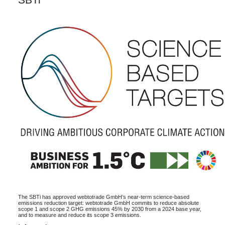
The SBTi has approved webtotrade GmbH’s near-term science-based
emissions reduction target: webtotrade GmbH commits to reduce absolute
scope 1 and scope 2 GHG emissions 45% by 2030 from a 2024 base year,
and to measure and reduce its scope 3 emissions.