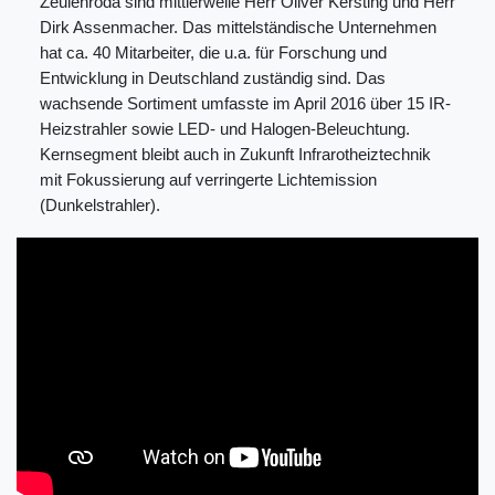
Zeulenroda sind mittlerweile Herr Oliver Kersting und Herr
Dirk Assenmacher. Das mittelständische Unternehmen
hat ca. 40 Mitarbeiter, die u.a. für Forschung und
Entwicklung in Deutschland zuständig sind. Das
wachsende Sortiment umfasste im April 2016 über 15 IR-
Heizstrahler sowie LED- und Halogen-Beleuchtung.
Kernsegment bleibt auch in Zukunft Infrarotheiztechnik
mit Fokussierung auf verringerte Lichtemission
(Dunkelstrahler).