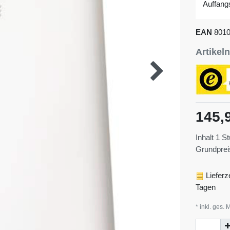
Auffang
EAN
801
Artike
145,
Inhalt
1
St
Grundpre
Lieferz
Tagen
* inkl. ges. 