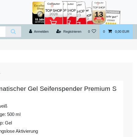
Anmelden
Registrieren
0
0
0,00 EUR
atischer Gel Seifenspender Premium S
weiß
ge: 500 ml
p: Gel
ngslose Aktivierung