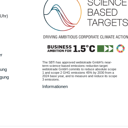
Uhr)
er
The SBTi has approved webtotrade GmbH’s near-
term science-based emissions reduction target:
gung
webtotrade GmbH commits to reduce absolute scope
1 and scope 2 GHG emissions 45% by 2030 from a
2024 base year, and to measure and reduce its scope
rgung
3 emissions.
Informationen