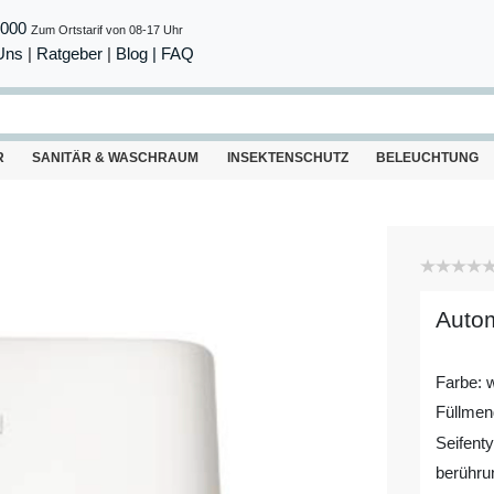
8000
Zum Ortstarif von 08-17 Uhr
Uns
|
Ratgeber
|
Blog |
FAQ
R
SANITÄR & WASCHRAUM
INSEKTENSCHUTZ
BELEUCHTUNG
Autom
Farbe: 
Füllmen
Seifenty
berühru