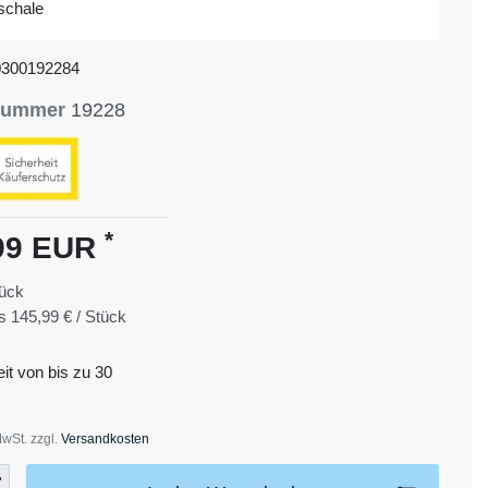
schale
0300192284
lnummer
19228
*
99 EUR
ück
is
145,99 € / Stück
eit von bis zu 30
MwSt. zzgl.
Versandkosten