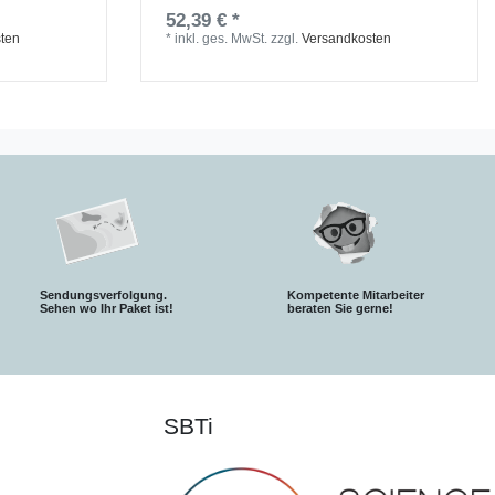
52,39 € *
ten
*
inkl. ges. MwSt.
zzgl.
Versandkosten
Sendungsverfolgung.
Kompetente Mitarbeiter
S
ehen wo Ihr Paket ist!
beraten Sie gerne!
SBTi