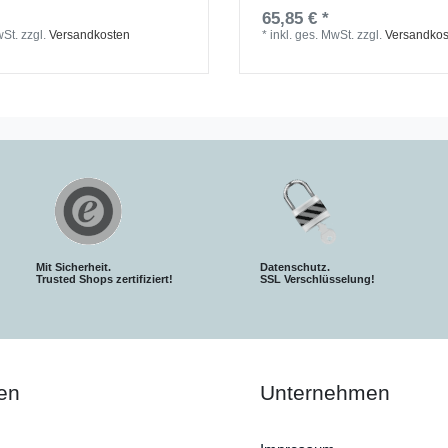
65,85 € *
wSt.
zzgl.
Versandkosten
*
inkl. ges. MwSt.
zzgl.
Versandkos
Mit Sicherheit.
Datenschutz.
Trusted Shops zertifiziert!
SSL Verschlüsselung!
en
Unternehmen