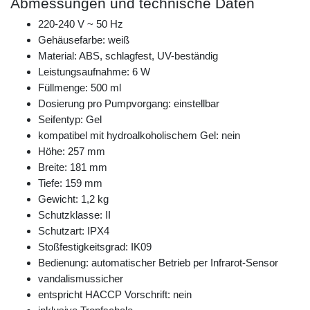
Abmessungen und technische Daten
220-240 V ~ 50 Hz
Gehäusefarbe: weiß
Material: ABS, schlagfest, UV-beständig
Leistungsaufnahme: 6 W
Füllmenge: 500 ml
Dosierung pro Pumpvorgang: einstellbar
Seifentyp: Gel
kompatibel mit hydroalkoholischem Gel: nein
Höhe: 257 mm
Breite: 181 mm
Tiefe: 159 mm
Gewicht: 1,2 kg
Schutzklasse: II
Schutzart: IPX4
Stoßfestigkeitsgrad: IK09
Bedienung: automatischer Betrieb per Infrarot-Sensor
vandalismussicher
entspricht HACCP Vorschrift: nein