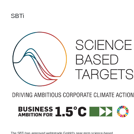
SBTi
The SBTi has approved webtotrade GmbH’s near-term science-based