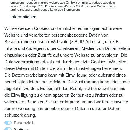
emissions reduction target: webtotrade GmbH commits to reduce absolute
scope 1 and scope 2 GHG emissions 45% by 2030 from a 2024 base year,
and to measure and reduce its scope 3 emissions.
Informationen
Wir verwenden Cookies und ähnliche Technologien auf unserer
Website und verarbeiten personenbezogene Daten von
Besucher:innen unserer Webseite (z.B. IP-Adresse), um z.B.
Kontakt
Vertrag widerrufen
Inhalte und Anzeigen zu personalisieren, Medien von Drittanbietern
einzubinden oder Zugriffe auf unsere Website zu analysieren. Die
YouTube
Facebook
Instagram
Datenverarbeitung erfolgt erst durch gesetzte Cookies. Wir teilen
diese Daten mit Dritten, die wir in den Einstellungen benennen.
Die Datenverarbeitung kann mit Einwilligung oder aufgrund eines
berechtigten Interesses erfolgen. Die Zustimmung kann erteilt oder
abgelehnt werden. Es besteht das Recht, nicht einzuwilligen und
die Einwilligung zu einem späteren Zeitpunkt zu ändern oder zu
widerrufen. Beachten Sie unser
Impressum
und weitere Hinweise
zur Verwendung personenbezogener Daten in unserer
Daten­
schutz­erklärung
.
Essenziell
© Copyright 2025 webtotrade GmbH. Alle Rechte vorbehalten.
Statistik