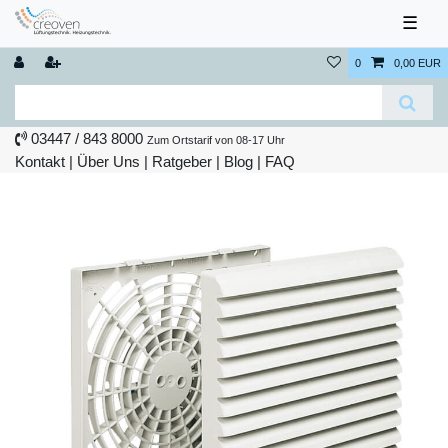
☰
0
0,00 EUR
03447 / 843 8000
Zum Ortstarif von 08-17 Uhr
Kontakt
|
Über Uns
|
Ratgeber
|
Blog |
FAQ