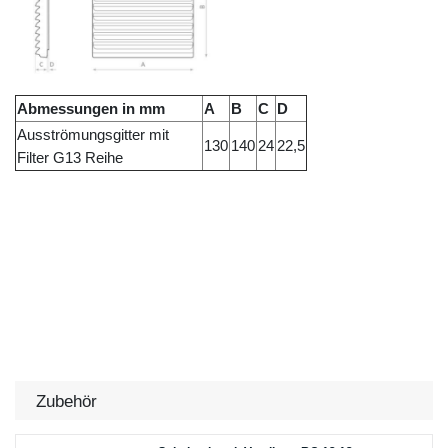
Abmessungen in mm
A
B
C
D
Ausströmungsgitter mit
130
140
24
22,5
Filter G13 Reihe
Zubehör