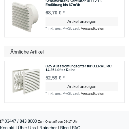
Schaltschrank Ventilator RC 12.13
Entlüftung bis 67m³/h
68,70 € *
Artikel anzeigen
*
inkl. ges. MwSt.
zzgl.
Versandkosten
Ähnliche Artikel
G25 Ausströmungsgitter für O.ERRE RC
14.25 Lüfter Reihe
52,59 € *
Artikel anzeigen
*
inkl. ges. MwSt.
zzgl.
Versandkosten
03447 / 843 8000
Zum Ortstarif von 08-17 Uhr
Kontakt
|
Über Uns
|
Ratgeber
|
Blog |
FAQ