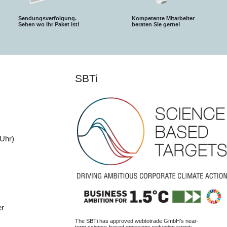
Sendungsverfolgung.
Kompetente Mitarbeiter
S
ehen wo Ihr Paket ist!
beraten Sie gerne!
SBTi
Uhr)
er
The SBTi has approved webtotrade GmbH’s near-
term science-based emissions reduction target: