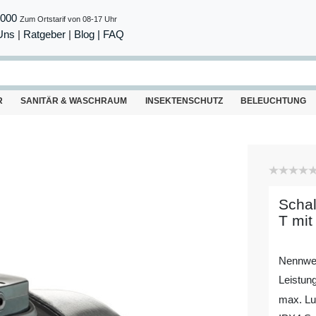
8000
Zum Ortstarif von 08-17 Uhr
Uns
|
Ratgeber
|
Blog |
FAQ
R
SANITÄR & WASCHRAUM
INSEKTENSCHUTZ
BELEUCHTUNG
Schal
T mit
Nennwe
Leistun
max. Luf