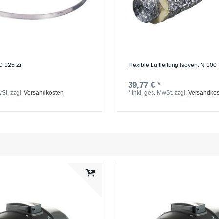
C 125 Zn
Flexible Luftleitung Isovent N 100
39,77 € *
wSt.
zzgl.
Versandkosten
*
inkl. ges. MwSt.
zzgl.
Versandkos