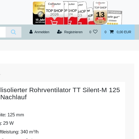
Anmelden
Registrieren
0
0
0,00 EUR
lisolierter Rohrventilator TT Silent-M 125
 Nachlauf
ite: 125 mm
g: 29 W
tleistung: 340 m³/h