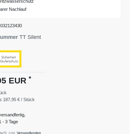
ritzwasserschutz
barer Nachlauf
4032123430
lnummer
TT Silent
*
95 EUR
ück
is
187,95 € / Stück
versandfertig,
1 - 3 Tage
MwSt. zzgl.
Versandkosten