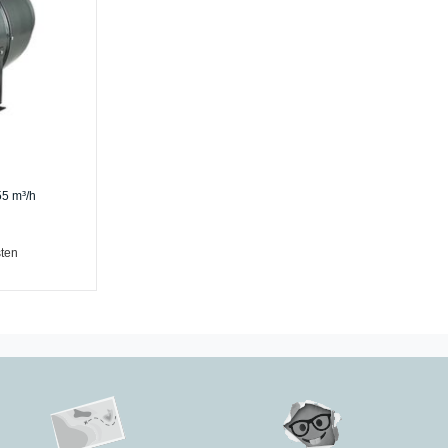
55 m³/h
ten