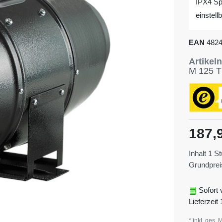
IPX4 Sp
einstell
EAN
482
Artike
M 125 T
187,
Inhalt
1
St
Grundpre
Sofort 
Lieferzeit 
* inkl. ges. 