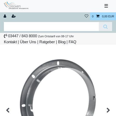
☰
0
0,00 EUR
03447 / 843 8000
Zum Ortstarif von 08-17 Uhr
Kontakt
|
Über Uns
|
Ratgeber
|
Blog |
FAQ