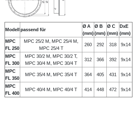
Ø A
Ø B
Ø C
DxE
Modell
passend für
(mm)
(mm)
(mm)
(mm)
MPC
MPC 25/2 M, MPC 25/4 M,
260
292
318
9x14
FL 250
MPC 25/4 T
MPC
MPC 30/2 M, MPC 30/2 T,
312
366
392
9x14
FL 300
MPC 30/4 M, MPC 30/4 T
MPC
MPC 35/4 M, MPC 35/4 T
364
405
431
9x14
FL 350
MPC
MPC 40/4 M, MPC 40/4 T
414
448
472
9x14
FL 400