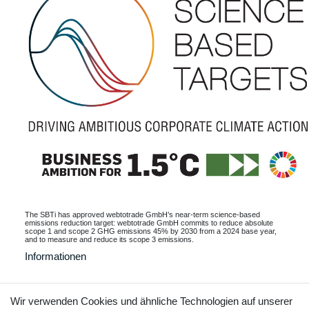
The SBTi has approved webtotrade GmbH’s near-term science-based
emissions reduction target: webtotrade GmbH commits to reduce absolute
scope 1 and scope 2 GHG emissions 45% by 2030 from a 2024 base year,
and to measure and reduce its scope 3 emissions.
Informationen
Wir verwenden Cookies und ähnliche Technologien auf unserer