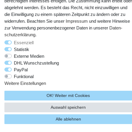
berechtigten Interesses erfolgen. Die Zustimmung kann erteilt oder
abgelehnt werden. Es besteht das Recht, nicht einzuwilligen und
die Einwilligung zu einem späteren Zeitpunkt zu ändern oder zu
widerrufen. Beachten Sie unser
Impressum
und weitere Hinweise
zur Verwendung personenbezogener Daten in unserer
Daten­
schutz­erklärung
.
© Copyright 2025 webtotrade GmbH. Alle Rechte vorbehalten.
Essenziell
Statistik
Externe Medien
DHL Wunschzustellung
PayPal
Funktional
Weitere Einstellungen
OK! Weiter mit Cookies
Auswahl speichern
Alle ablehnen