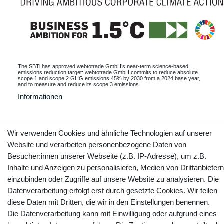
The SBTi has approved webtotrade GmbH’s near-term science-based
emissions reduction target: webtotrade GmbH commits to reduce absolute
scope 1 and scope 2 GHG emissions 45% by 2030 from a 2024 base year,
and to measure and reduce its scope 3 emissions.
Informationen
Wir verwenden Cookies und ähnliche Technologien auf unserer
Kontakt
Vertrag widerrufen
Website und verarbeiten personenbezogene Daten von
Besucher:innen unserer Webseite (z.B. IP-Adresse), um z.B.
Inhalte und Anzeigen zu personalisieren, Medien von Drittanbietern
YouTube
Facebook
Instagram
einzubinden oder Zugriffe auf unsere Website zu analysieren. Die
Datenverarbeitung erfolgt erst durch gesetzte Cookies. Wir teilen
diese Daten mit Dritten, die wir in den Einstellungen benennen.
Die Datenverarbeitung kann mit Einwilligung oder aufgrund eines