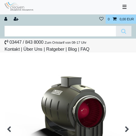
☰
0
0,00 EUR
03447 / 843 8000
Zum Ortstarif von 08-17 Uhr
Kontakt
|
Über Uns
|
Ratgeber
|
Blog |
FAQ