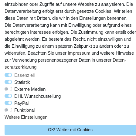
einzubinden oder Zugriffe auf unsere Website zu analysieren. Die
Datenverarbeitung erfolgt erst durch gesetzte Cookies. Wir teilen
diese Daten mit Dritten, die wir in den Einstellungen benennen.
Die Datenverarbeitung kann mit Einwilligung oder aufgrund eines
berechtigten Interesses erfolgen. Die Zustimmung kann erteilt oder
abgelehnt werden. Es besteht das Recht, nicht einzuwilligen und
die Einwilligung zu einem späteren Zeitpunkt zu ändern oder zu
widerrufen. Beachten Sie unser
Impressum
und weitere Hinweise
zur Verwendung personenbezogener Daten in unserer
Daten­
© Copyright 2025 webtotrade GmbH. Alle Rechte vorbehalten.
schutz­erklärung
.
Essenziell
Statistik
Externe Medien
DHL Wunschzustellung
PayPal
Funktional
Weitere Einstellungen
OK! Weiter mit Cookies