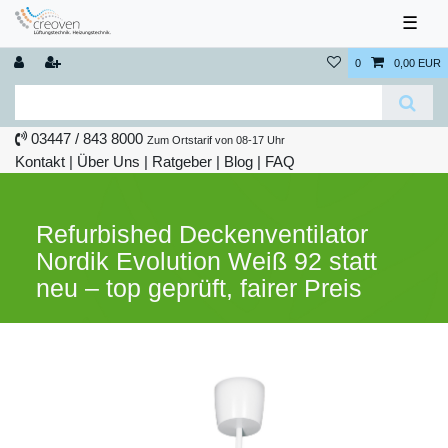
☰
0
0,00 EUR
03447 / 843 8000
Zum Ortstarif von 08-17 Uhr
Kontakt
|
Über Uns
|
Ratgeber
|
Blog |
FAQ
Refurbished
Deckenventilator
Nordik Evolution Weiß 92
statt
neu – top geprüft, fairer Preis