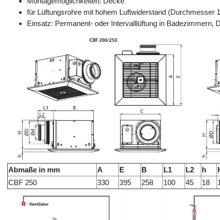
Montagemöglichkeiten: Decke
für Lüftungsrohre mit hohem Luftwiderstand (Durchmesse
Einsatz: Permanent- oder Intervalllüftung in Badezimmer
Abmaße in mm
A
E
B
L1
L2
h
CBF 250
330
395
258
100
45
18