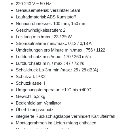
220-240 V ~ 50 Hz
Gehäusematerial: verzinkter Stahl
Laufradmaterial: ABS Kunststoff
Nenndurchmesser: 100 mm, 150 mm
Geschwindigkeitsstufen: 2
Leistung min./max.: 23 / 39 W
Stromaufnahme min./max.: 0,12 / 0,18 A
Umdrehungen pro Minute min./max.: 756 / 1122
Luftdurchsatz min./max.: 170 / 260 m³/h
Luftdurchsatz min. / max.: 47 / 72 l/s
Schalldruck Lp-3m min./max.: 25 / 29 dB(A)
Schutzart: IPX2
Schutzklasse: I
Umgebungstemperatur: +1°C bis +40°C
Gewicht: 5,3 kg
Bedienfeld am Ventilator
Überhitzungsschutz
integrierte Rückschlagklappe verhindert Kaltlufteinfall
Montagerahmen im Lieferumfang enthalten