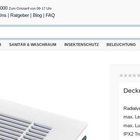
8000
Zum Ortstarif von 08-17 Uhr
Uns
|
Ratgeber
|
Blog |
FAQ
R
SANITÄR & WASCHRAUM
INSEKTENSCHUTZ
BELEUCHTUNG
Decke
Radialv
max. Le
max. Luf
IPX2 Tr