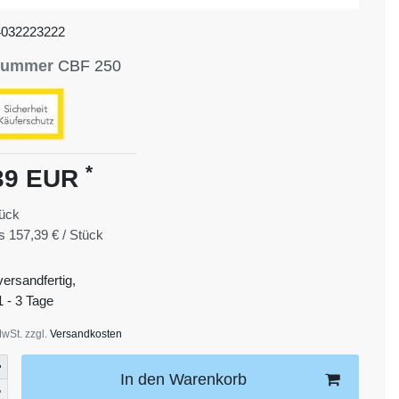
4032223222
lnummer
CBF 250
*
39 EUR
ück
is
157,39 € / Stück
versandfertig,
1 - 3 Tage
MwSt. zzgl.
Versandkosten
In den Warenkorb