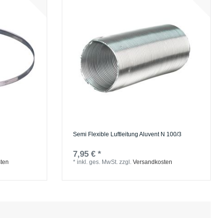
Semi Flexible Luftleitung Aluvent N 100/3
7,95 € *
ten
*
inkl. ges. MwSt.
zzgl.
Versandkosten