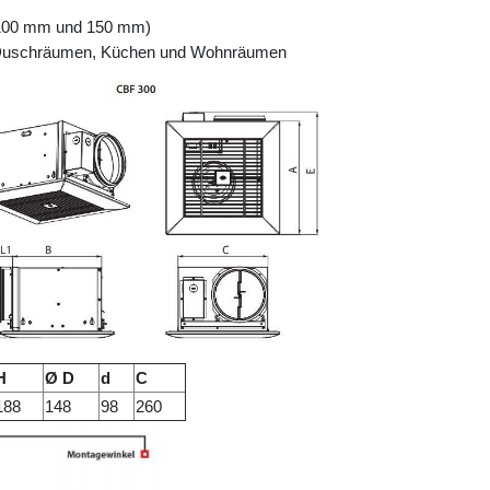
r 100 mm und 150 mm)
n, Duschräumen, Küchen und Wohnräumen
H
Ø D
d
C
188
148
98
260