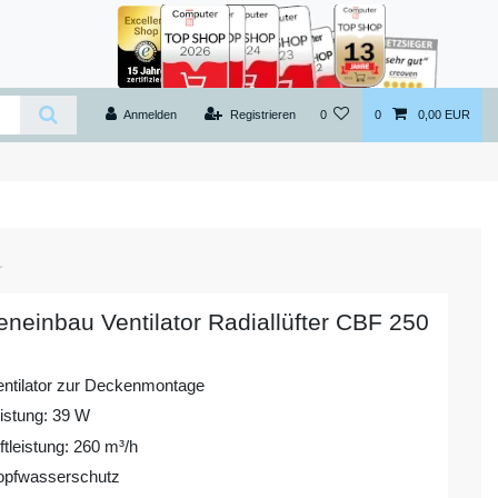
Anmelden
Registrieren
0
0
0,00 EUR
neinbau Ventilator Radiallüfter CBF 250
entilator zur Deckenmontage
istung: 39 W
tleistung: 260 m³/h
opfwasserschutz