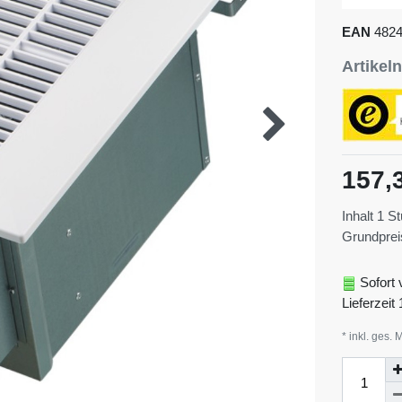
EAN
482
Artike
157,
Inhalt
1
St
Grundpre
Sofort 
Lieferzeit 
* inkl. ges. 