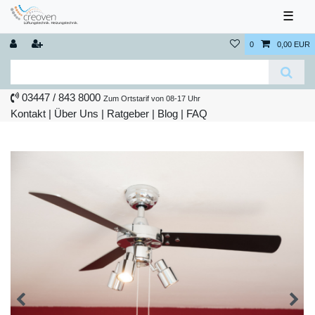
☰
0
0,00 EUR
03447 / 843 8000
Zum Ortstarif von 08-17 Uhr
Kontakt
|
Über Uns
|
Ratgeber
|
Blog |
FAQ