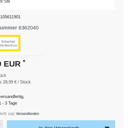
r Stil
5105611901
lnummer
6362040
*
9 EUR
ück
is
28,99 € / Stück
versandfertig,
1 - 3 Tage
MwSt. zzgl.
Versandkosten