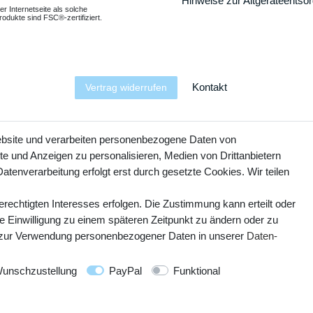
Hinweise zur Altgeräteentso
er Internetseite als solche
odukte sind FSC®-zertifiziert.
Kontakt
Vertrag widerrufen
YouTube
Facebook
Instagram
ebsite und verarbeiten personenbezogene Daten von
te und Anzeigen zu personalisieren, Medien von Drittanbietern
atenverarbeitung erfolgt erst durch gesetzte Cookies. Wir teilen
erechtigten Interesses erfolgen. Die Zustimmung kann erteilt oder
ie Einwilligung zu einem späteren Zeitpunkt zu ändern oder zu
 zur Verwendung personenbezogener Daten in unserer
Daten­
© Copyright 2025 webtotrade GmbH. Alle Rechte vorbehalten.
unschzustellung
PayPal
Funktional