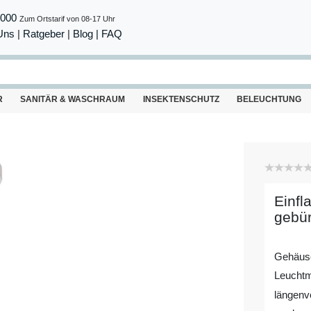
8000
Zum Ortstarif von 08-17 Uhr
Uns
|
Ratgeber
|
Blog |
FAQ
R
SANITÄR & WASCHRAUM
INSEKTENSCHUTZ
BELEUCHTUNG
Einfl
gebür
Gehäuse
Leuchtm
längenv