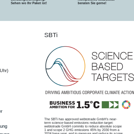
S
ehen wo Ihr Paket ist!
beraten Sie gerne!
SBTi
Uhr)
er
The SBTi has approved webtotrade GmbH’s near-
term science-based emissions reduction target:
gung
webtotrade GmbH commits to reduce absolute scope
1 and scope 2 GHG emissions 45% by 2030 from a
2024 base year, and to measure and reduce its scope