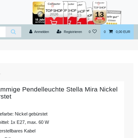
Anmelden
Registrieren
0
0
0,00 EUR
ammige Pendelleuchte Stella Mira Nickel
stet
farbe: Nickel gebürstet
ittel: 1x E27, max. 60 W
erstellbares Kabel