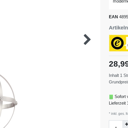
moderne
EAN
489
Artike
28,9
Inhalt
1
St
Grundpre
Sofort 
Lieferzeit 
* inkl. ges. 