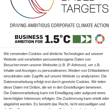
Wir verwenden Cookies und ähnliche Technologien auf unserer
The SBTi has approved webtotrade GmbH’s near-term science-based
Website und verarbeiten personenbezogene Daten von
emissions reduction target: webtotrade GmbH commits to reduce absolute
scope 1 and scope 2 GHG emissions 45% by 2030 from a 2024 base year,
Besucher:innen unserer Webseite (z.B. IP-Adresse), um z.B.
and to measure and reduce its scope 3 emissions.
Inhalte und Anzeigen zu personalisieren, Medien von Drittanbietern
Informationen
einzubinden oder Zugriffe auf unsere Website zu analysieren. Die
Datenverarbeitung erfolgt erst durch gesetzte Cookies. Wir teilen
diese Daten mit Dritten, die wir in den Einstellungen benennen.
Die Datenverarbeitung kann mit Einwilligung oder aufgrund eines
Kontakt
Vertrag widerrufen
berechtigten Interesses erfolgen. Die Zustimmung kann erteilt oder
abgelehnt werden. Es besteht das Recht, nicht einzuwilligen und
YouTube
Facebook
Instagram