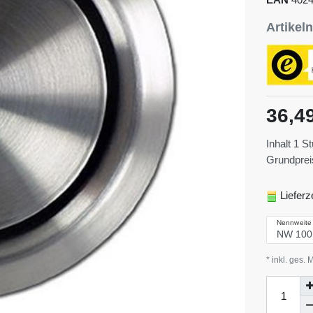
Artike
36,4
Inhalt
1
St
Grundpre
Lieferz
Nennweite
* inkl. ges. 