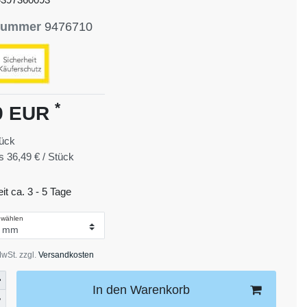
lnummer
9476710
*
9 EUR
ück
is
36,49 € / Stück
eit ca. 3 - 5 Tage
 wählen
MwSt. zzgl.
Versandkosten
In den Warenkorb