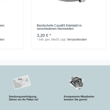
tzen
Bandschelle CasaBS Edelstahl in
verschiedenen Nennweiten
3,20 € *
ten
*
inkl. ges. MwSt.
zzgl.
Versandkosten
Sendungsverfolgung.
Kompetente Mitarbeiter
S
ehen wo Ihr Paket ist!
beraten Sie gerne!