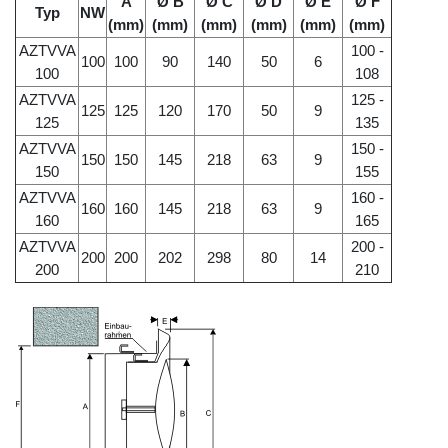
A
Ø B
Ø C
Ø D
Ø E
Ø F
Typ
NW
(mm)
(mm)
(mm)
(mm)
(mm)
(mm)
AZTVVA
100 -
100
100
90
140
50
6
100
108
AZTVVA
125 -
125
125
120
170
50
9
125
135
AZTVVA
150 -
150
150
145
218
63
9
150
155
AZTVVA
160 -
160
160
145
218
63
9
160
165
AZTVVA
200 -
200
200
202
298
80
14
200
210