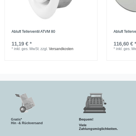
Abluft Tellerventil ATVM 80
Abluft Teller
11,19 € *
116,60 € 
*
inkl. ges. MwSt.
zzgl.
Versandkosten
*
inkl. ges. M
Gratis*
Bequem!
Hin -& Rückversand
Viele
Zahlungsmöglichkeiten.