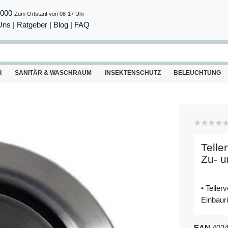
8000
Zum Ortstarif von 08-17 Uhr
Uns
|
Ratgeber
|
Blog |
FAQ
R
SANITÄR & WASCHRAUM
INSEKTENSCHUTZ
BELEUCHTUNG
Telle
Zu- u
• Teller
Einbaur
EAN
402