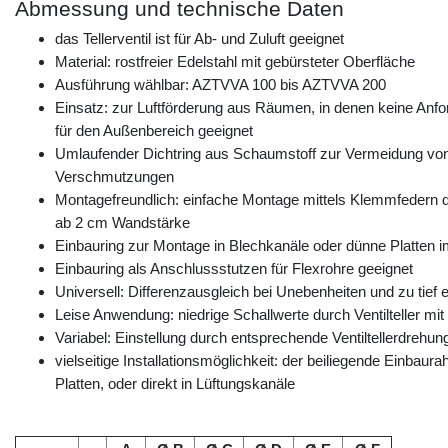
Abmessung und technische Daten
das Tellerventil ist für Ab- und Zuluft geeignet
Material: rostfreier Edelstahl mit gebürsteter Oberfläche
Ausführung wählbar: AZTVVA 100 bis AZTVVA 200
Einsatz: zur Luftförderung aus Räumen, in denen keine Anf
für den Außenbereich geeignet
Umlaufender Dichtring aus Schaumstoff zur Vermeidung von 
Verschmutzungen
Montagefreundlich: einfache Montage mittels Klemmfedern 
ab 2 cm Wandstärke
Einbauring zur Montage in Blechkanäle oder dünne Platten i
Einbauring als Anschlussstutzen für Flexrohre geeignet
Universell: Differenzausgleich bei Unebenheiten und zu tief
Leise Anwendung: niedrige Schallwerte durch Ventilteller mi
Variabel: Einstellung durch entsprechende Ventiltellerdrehun
vielseitige Installationsmöglichkeit: der beiliegende Einba
Platten, oder direkt in Lüftungskanäle