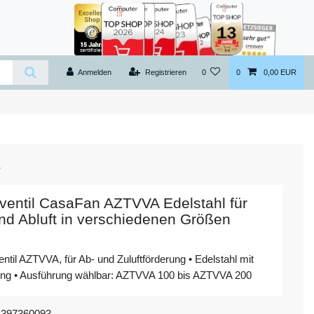
Anmelden
Registrieren
0
0
0,00 EUR
rventil CasaFan AZTVVA Edelstahl für
nd Abluft in verschiedenen Größen
ventil AZTVVA, für Ab- und Zuluftförderung • Edelstahl mit
ing • Ausführung wählbar: AZTVVA 100 bis AZTVVA 200
4397360093