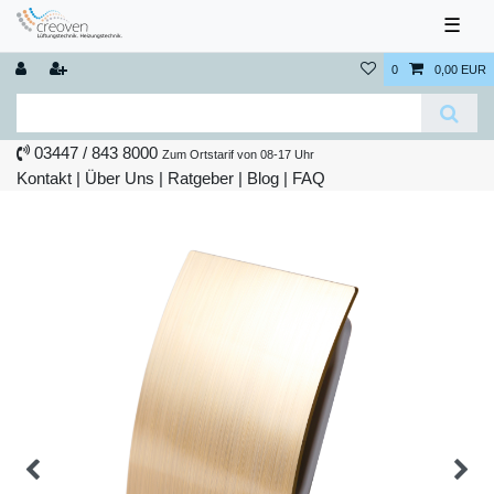
☰
0
0,00 EUR
03447 / 843 8000
Zum Ortstarif von 08-17 Uhr
Kontakt
|
Über Uns
|
Ratgeber
|
Blog |
FAQ