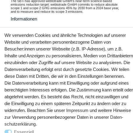
The SBTi has approved webtotrade GmbH’s near-term science-based
emissions reduction target: webtotrade GmbH commits to reduce absolute
scope 1 and scope 2 GHG emissions 45% by 2030 from a 2024 base year,
and to measure and reduce its scope 3 emissions.
Informationen
Wir verwenden Cookies und ähnliche Technologien auf unserer
Website und verarbeiten personenbezogene Daten von
Kontakt
Vertrag widerrufen
Besucher:innen unserer Webseite (z.B. IP-Adresse), um z.B.
Inhalte und Anzeigen zu personalisieren, Medien von Drittanbietern
einzubinden oder Zugriffe auf unsere Website zu analysieren. Die
YouTube
Facebook
Instagram
Datenverarbeitung erfolgt erst durch gesetzte Cookies. Wir teilen
diese Daten mit Dritten, die wir in den Einstellungen benennen.
Die Datenverarbeitung kann mit Einwilligung oder aufgrund eines
berechtigten Interesses erfolgen. Die Zustimmung kann erteilt oder
abgelehnt werden. Es besteht das Recht, nicht einzuwilligen und
die Einwilligung zu einem späteren Zeitpunkt zu ändern oder zu
widerrufen. Beachten Sie unser
Impressum
und weitere Hinweise
zur Verwendung personenbezogener Daten in unserer
Daten­
schutz­erklärung
.
© Copyright 2025 webtotrade GmbH. Alle Rechte vorbehalten.
Essenziell