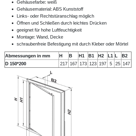
Gehäusefarbe: weiß
Gehäusematerial: ABS Kunststoff
Links- oder Rechtstüranschlag möglich
Öffnen und Schließen durch leichtes Drücken
geeignet für hohe Luftfeuchtigkeit
Montage: Wand, Decke
schraubenfreie Befestigung mit durch Kleber oder Mörtel
Abmessungen in mm
H
B
H1
B1
H2
L1
L
B2
D 150*200
217
167
173
123
197
5
25
147