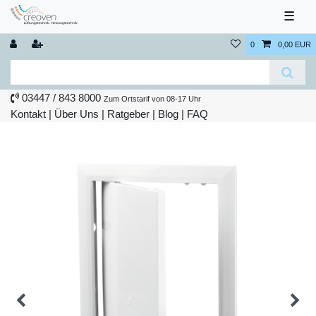
☰
0
0,00 EUR
03447 / 843 8000
Zum Ortstarif von 08-17 Uhr
Kontakt
|
Über Uns
|
Ratgeber
|
Blog |
FAQ