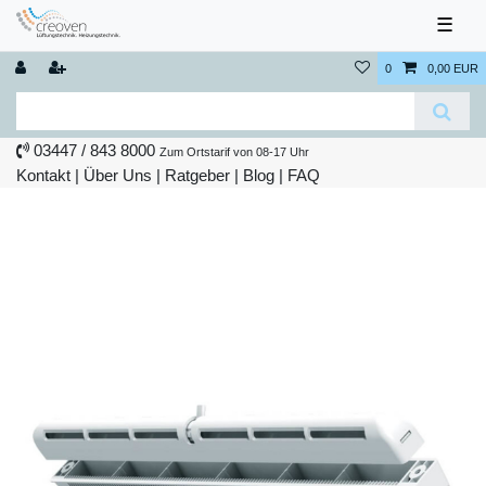
☰
0
0,00 EUR
03447 / 843 8000
Zum Ortstarif von 08-17 Uhr
Kontakt
|
Über Uns
|
Ratgeber
|
Blog |
FAQ