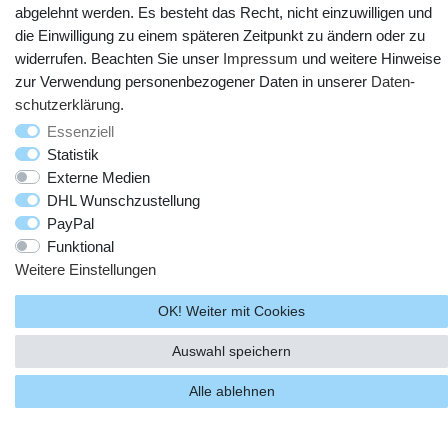
abgelehnt werden. Es besteht das Recht, nicht einzuwilligen und
die Einwilligung zu einem späteren Zeitpunkt zu ändern oder zu
widerrufen. Beachten Sie unser
Impressum
und weitere Hinweise
zur Verwendung personenbezogener Daten in unserer
Daten­
schutz­erklärung
.
Essenziell
© Copyright 2025 webtotrade GmbH. Alle Rechte vorbehalten.
Statistik
Externe Medien
DHL Wunschzustellung
PayPal
Funktional
Weitere Einstellungen
OK! Weiter mit Cookies
Auswahl speichern
Alle ablehnen