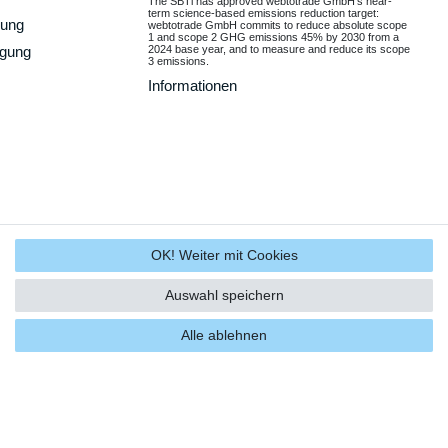
The SBTi has approved webtotrade GmbH’s near-
term science-based emissions reduction target:
gung
webtotrade GmbH commits to reduce absolute scope
1 and scope 2 GHG emissions 45% by 2030 from a
2024 base year, and to measure and reduce its scope
rgung
3 emissions.
Informationen
OK! Weiter mit Cookies
Auswahl speichern
Alle ablehnen