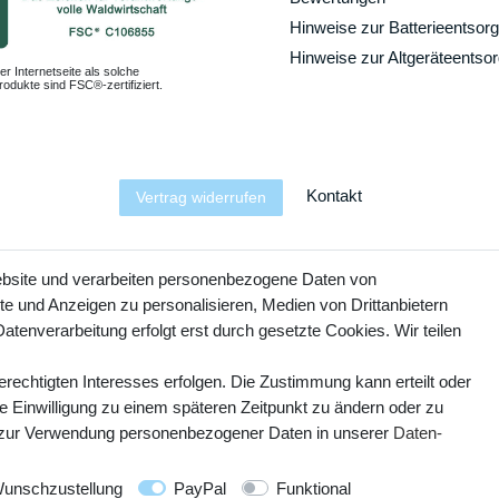
Hinweise zur Batterieentsor
Hinweise zur Altgeräteentso
er Internetseite als solche
odukte sind FSC®-zertifiziert.
Kontakt
Vertrag widerrufen
YouTube
Facebook
Instagram
ebsite und verarbeiten personenbezogene Daten von
te und Anzeigen zu personalisieren, Medien von Drittanbietern
atenverarbeitung erfolgt erst durch gesetzte Cookies. Wir teilen
erechtigten Interesses erfolgen. Die Zustimmung kann erteilt oder
ie Einwilligung zu einem späteren Zeitpunkt zu ändern oder zu
 zur Verwendung personenbezogener Daten in unserer
Daten­
© Copyright 2025 webtotrade GmbH. Alle Rechte vorbehalten.
unschzustellung
PayPal
Funktional