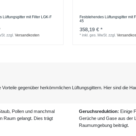
 Lüftungsgitter mit Filter LGK-F
Feststehendes Lüftungsgitter mit F
45
*
358,19 € *
wSt.
zzgl.
Versandkosten
*
inkl. ges. MwSt.
zzgl.
Versandkos
e Vorteile gegenüber herkömmlichen Lüftungsgittern. Hier sind die Hau
, Staub, Pollen und manchmal
Geruchsreduktion:
Einige F
n Raum gelangt. Dies trägt
Gerüche und Gase aus der L
Raumumgebung beiträgt.