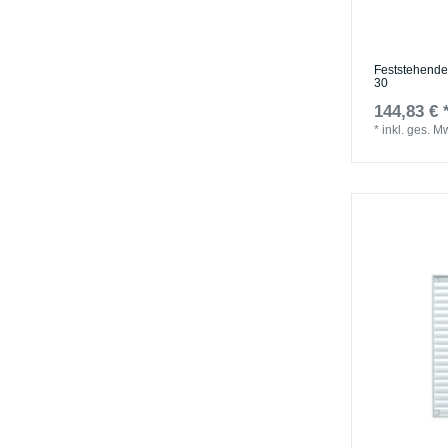
Feststehendes
30
144,83 € 
*
inkl. ges. M