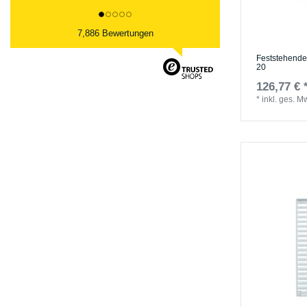
7,886 Bewertungen
Feststehendes
20
126,77 € 
*
inkl. ges. M