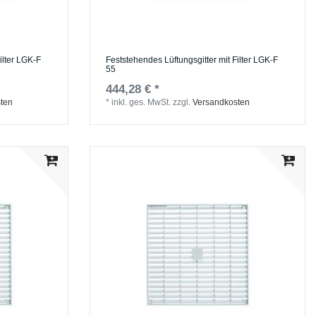
ilter LGK-F
Feststehendes Lüftungsgitter mit Filter LGK-F
55
444,28 € *
ten
*
inkl. ges. MwSt.
zzgl.
Versandkosten