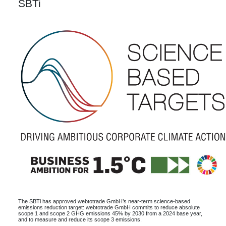
SBTi
The SBTi has approved webtotrade GmbH’s near-term science-based
emissions reduction target: webtotrade GmbH commits to reduce absolute
scope 1 and scope 2 GHG emissions 45% by 2030 from a 2024 base year,
and to measure and reduce its scope 3 emissions.