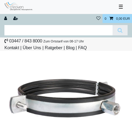
☰
0
0,00 EUR
03447 / 843 8000
Zum Ortstarif von 08-17 Uhr
Kontakt
|
Über Uns
|
Ratgeber
|
Blog |
FAQ