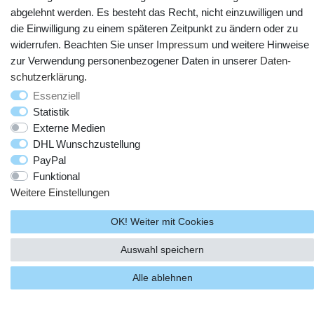
YouTube
Facebook
Instagram
abgelehnt werden. Es besteht das Recht, nicht einzuwilligen und
die Einwilligung zu einem späteren Zeitpunkt zu ändern oder zu
widerrufen. Beachten Sie unser
Impressum
und weitere Hinweise
zur Verwendung personenbezogener Daten in unserer
Daten­
schutz­erklärung
.
Essenziell
Statistik
Externe Medien
DHL Wunschzustellung
PayPal
© Copyright 2025 webtotrade GmbH. Alle Rechte vorbehalten.
Funktional
Weitere Einstellungen
OK! Weiter mit Cookies
Auswahl speichern
Alle ablehnen