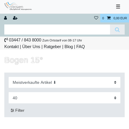
☰
0
0,00 EUR
03447 / 843 8000
Zum Ortstarif von 08-17 Uhr
Kontakt
|
Über Uns
|
Ratgeber
|
Blog |
FAQ
Bogen 15°
Filter