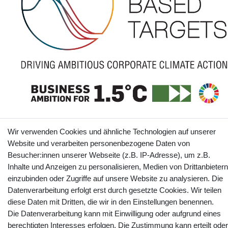
The SBTi has approved webtotrade GmbH’s near-term science-based
Wir verwenden Cookies und ähnliche Technologien auf unserer
emissions reduction target: webtotrade GmbH commits to reduce absolute
Website und verarbeiten personenbezogene Daten von
scope 1 and scope 2 GHG emissions 45% by 2030 from a 2024 base year,
and to measure and reduce its scope 3 emissions.
Besucher:innen unserer Webseite (z.B. IP-Adresse), um z.B.
Informationen
Inhalte und Anzeigen zu personalisieren, Medien von Drittanbietern
einzubinden oder Zugriffe auf unsere Website zu analysieren. Die
Datenverarbeitung erfolgt erst durch gesetzte Cookies. Wir teilen
diese Daten mit Dritten, die wir in den Einstellungen benennen.
Kontakt
Vertrag widerrufen
Die Datenverarbeitung kann mit Einwilligung oder aufgrund eines
berechtigten Interesses erfolgen. Die Zustimmung kann erteilt oder