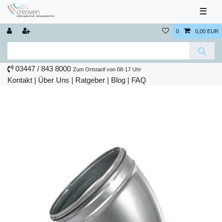
☰
0
0,00 EUR
03447 / 843 8000
Zum Ortstarif von 08-17 Uhr
Kontakt
|
Über Uns
|
Ratgeber
|
Blog |
FAQ