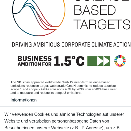
The SBTi has approved webtotrade GmbH’s near-term science-based
emissions reduction target: webtotrade GmbH commits to reduce absolute
scope 1 and scope 2 GHG emissions 45% by 2030 from a 2024 base year,
and to measure and reduce its scope 3 emissions.
Informationen
Wir verwenden Cookies und ähnliche Technologien auf unserer
Website und verarbeiten personenbezogene Daten von
Kontakt
Vertrag widerrufen
Besucher:innen unserer Webseite (z.B. IP-Adresse), um z.B.