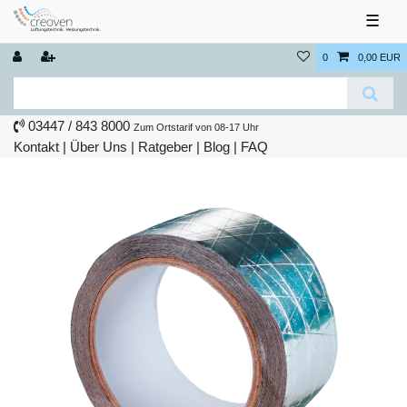
☰
0
0,00 EUR
03447 / 843 8000
Zum Ortstarif von 08-17 Uhr
Kontakt
|
Über Uns
|
Ratgeber
|
Blog |
FAQ