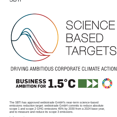
The SBTi has approved webtotrade GmbH’s near-term science-based
emissions reduction target: webtotrade GmbH commits to reduce absolute
scope 1 and scope 2 GHG emissions 45% by 2030 from a 2024 base year,
and to measure and reduce its scope 3 emissions.