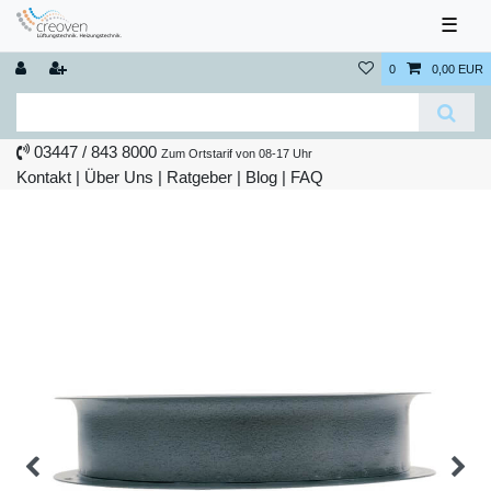
☰
0
0,00 EUR
03447 / 843 8000
Zum Ortstarif von 08-17 Uhr
Kontakt
|
Über Uns
|
Ratgeber
|
Blog |
FAQ