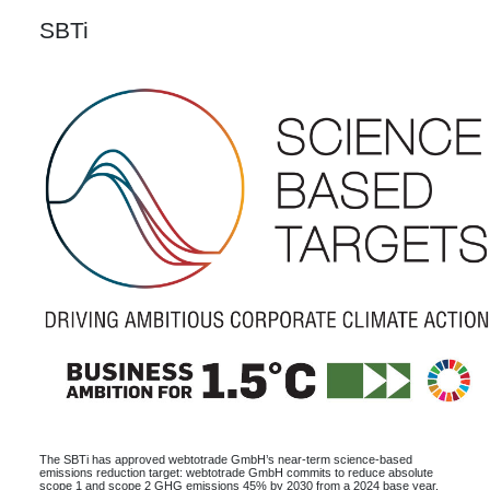
SBTi
The SBTi has approved webtotrade GmbH’s near-term science-based
emissions reduction target: webtotrade GmbH commits to reduce absolute
scope 1 and scope 2 GHG emissions 45% by 2030 from a 2024 base year,