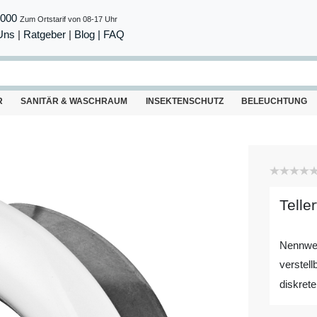
8000
Zum Ortstarif von 08-17 Uhr
Uns
|
Ratgeber
|
Blog |
FAQ
R
SANITÄR & WASCHRAUM
INSEKTENSCHUTZ
BELEUCHTUNG
Telle
Nennwe
verstell
diskret