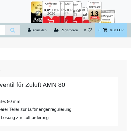
Anmelden
Registrieren
0
0
0,00 EUR
rventil für Zuluft AMN 80
ite: 80 mm
barer Teller zur Luftmengenregulierung
e Lösung zur Luftförderung