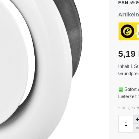
EAN
590
Artike
5,19
Inhalt
1
St
Grundpre
Sofort 
Lieferzeit 
* inkl. ges. 