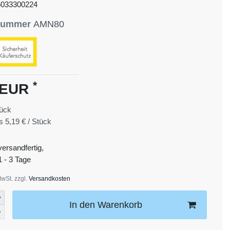
5033300224
lnummer
AMN80
*
 EUR
ück
is
5,19 € / Stück
versandfertig,
1 - 3 Tage
MwSt. zzgl.
Versandkosten
In den Warenkorb