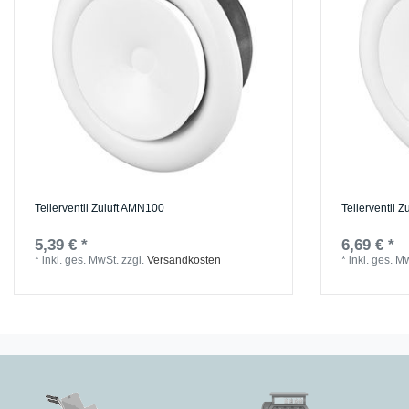
Tellerventil Zuluft AMN100
Tellerventil 
5,39 € *
6,69 € *
*
inkl. ges. MwSt.
zzgl.
Versandkosten
*
inkl. ges. M