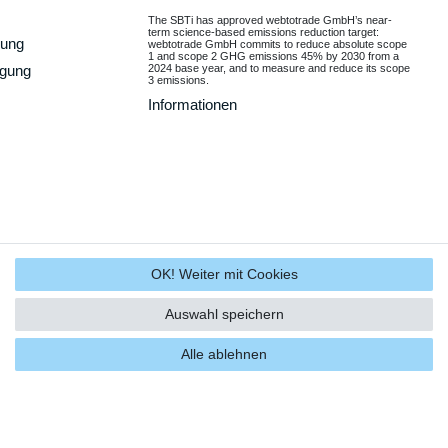
The SBTi has approved webtotrade GmbH’s near-
term science-based emissions reduction target:
gung
webtotrade GmbH commits to reduce absolute scope
1 and scope 2 GHG emissions 45% by 2030 from a
2024 base year, and to measure and reduce its scope
rgung
3 emissions.
Informationen
OK! Weiter mit Cookies
Auswahl speichern
Alle ablehnen