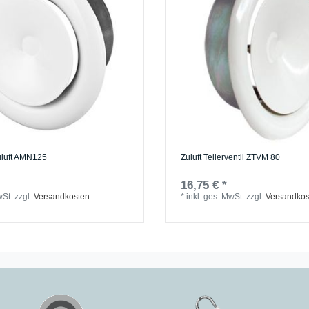
Zuluft AMN125
Zuluft Tellerventil ZTVM 80
16,75 € *
wSt.
zzgl.
Versandkosten
*
inkl. ges. MwSt.
zzgl.
Versandkos