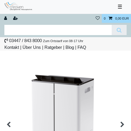
☰
0
0,00 EUR
03447 / 843 8000
Zum Ortstarif von 08-17 Uhr
Kontakt
|
Über Uns
|
Ratgeber
|
Blog |
FAQ