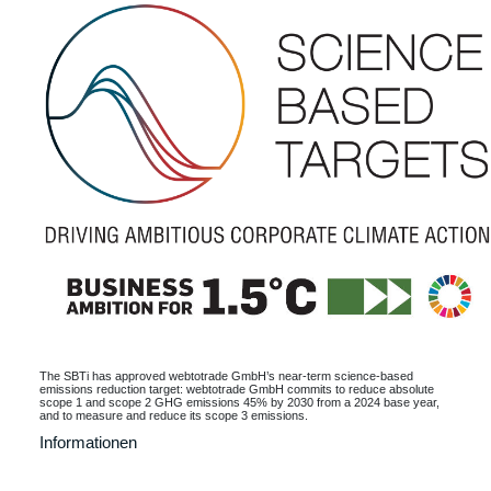
The SBTi has approved webtotrade GmbH’s near-term science-based
emissions reduction target: webtotrade GmbH commits to reduce absolute
scope 1 and scope 2 GHG emissions 45% by 2030 from a 2024 base year,
and to measure and reduce its scope 3 emissions.
Informationen