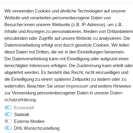
Wir verwenden Cookies und ähnliche Technologien auf unserer
Kontakt
Vertrag widerrufen
Website und verarbeiten personenbezogene Daten von
Besucher:innen unserer Webseite (z.B. IP-Adresse), um z.B.
YouTube
Facebook
Instagram
Inhalte und Anzeigen zu personalisieren, Medien von Drittanbietern
einzubinden oder Zugriffe auf unsere Website zu analysieren. Die
Datenverarbeitung erfolgt erst durch gesetzte Cookies. Wir teilen
diese Daten mit Dritten, die wir in den Einstellungen benennen.
Die Datenverarbeitung kann mit Einwilligung oder aufgrund eines
berechtigten Interesses erfolgen. Die Zustimmung kann erteilt oder
abgelehnt werden. Es besteht das Recht, nicht einzuwilligen und
die Einwilligung zu einem späteren Zeitpunkt zu ändern oder zu
widerrufen. Beachten Sie unser
Impressum
und weitere Hinweise
zur Verwendung personenbezogener Daten in unserer
Daten­
© Copyright 2025 webtotrade GmbH. Alle Rechte vorbehalten.
schutz­erklärung
.
Essenziell
Statistik
Externe Medien
DHL Wunschzustellung