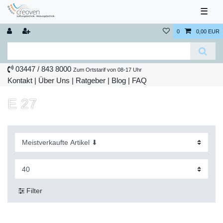
☰
0
0,00 EUR
03447 / 843 8000
Zum Ortstarif von 08-17 Uhr
Kontakt
|
Über Uns
|
Ratgeber
|
Blog |
FAQ
E 27
Filter