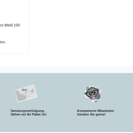
tico Weiß 100
ten
Sendungsverfolgung.
Kompetente Mitarbeiter
S
ehen wo Ihr Paket ist!
beraten Sie gerne!