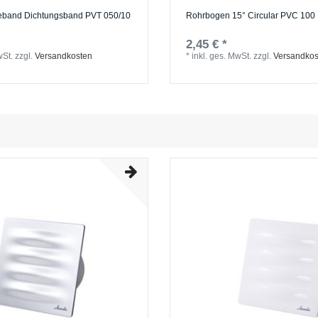
beband Dichtungsband PVТ 050/10
Rohrbogen 15° Circular PVC 100
2,45 € *
wSt.
zzgl.
Versandkosten
*
inkl. ges. MwSt.
zzgl.
Versandkos