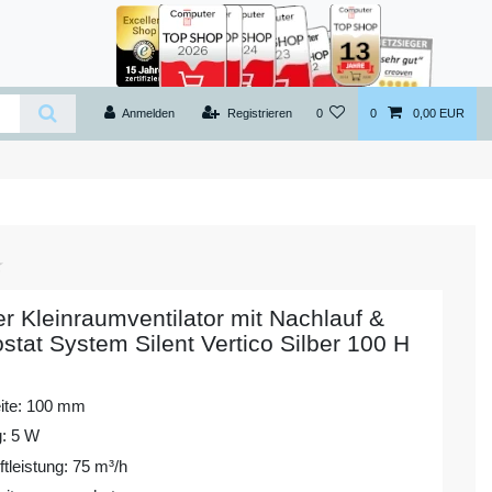
Anmelden
Registrieren
0
0
0,00 EUR
er Kleinraumventilator mit Nachlauf &
stat System Silent Vertico Silber 100 H
ite: 100 mm
g: 5 W
tleistung: 75 m³/h