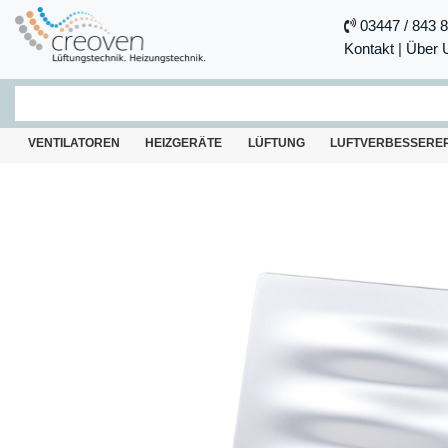
03447 / 843 
Kontakt
|
Über 
VENTILATOREN
HEIZGERÄTE
LÜFTUNG
LUFTVERBESSERE