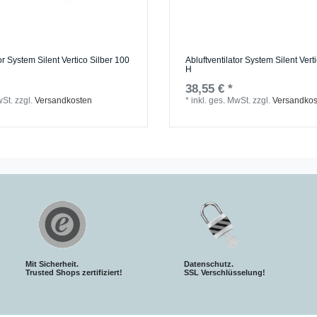
or System Silent Vertico Silber 100
Abluftventilator System Silent Ver
H
38,55 € *
wSt.
zzgl.
Versandkosten
*
inkl. ges. MwSt.
zzgl.
Versandkos
Mit Sicherheit.
Datenschutz.
Trusted Shops zertifiziert!
SSL Verschlüsselung!