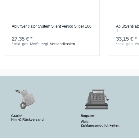
Abluftventilator System Silent Vertico Silber 100
Abluftventilat
T
27,35 € *
33,15 € *
*
inkl. ges. MwSt.
zzgl.
Versandkosten
*
inkl. ges. M
Gratis*
Bequem!
Hin -& Rückversand
Viele
Zahlungsmöglichkeiten.