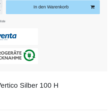
In den Warenkorb
iste
ertico Silber 100 H