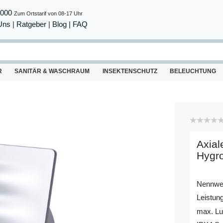
8000
Zum Ortstarif von 08-17 Uhr
Uns
|
Ratgeber
|
Blog |
FAQ
R
SANITÄR & WASCHRAUM
INSEKTENSCHUTZ
BELEUCHTUNG
Axial
Hygro
Nennwe
Leistun
max. Luf