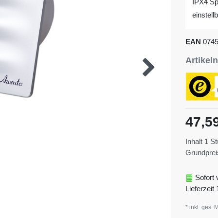
IPX4 Sp
einstel
EAN
074
Artike
47,5
Inhalt
1
St
Grundpre
Sofort 
Lieferzeit 
* inkl. ges. 