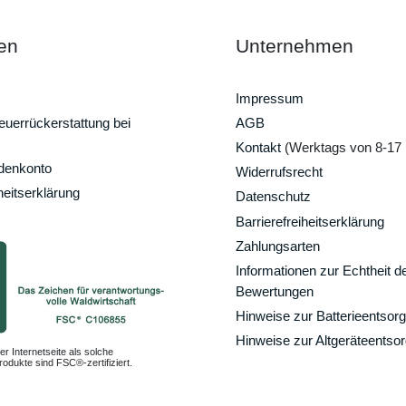
en
Unternehmen
Impressum
uerrückerstattung bei
AGB
Kontakt
(Werktags von 8-17 
ndenkonto
Widerrufsrecht
heitserklärung
Datenschutz
Barrierefreiheitserklärung
Zahlungsarten
Informationen zur Echtheit d
Bewertungen
Hinweise zur Batterieentsor
Hinweise zur Altgeräteentso
er Internetseite als solche
odukte sind FSC®-zertifiziert.