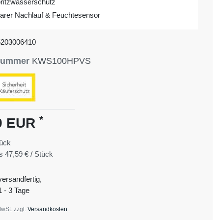
ritzwasserschutz
lbarer Nachlauf & Feuchtesensor
5203006410
lnummer
KWS100HPVS
*
9 EUR
ück
is
47,59 € / Stück
versandfertig,
1 - 3 Tage
MwSt. zzgl.
Versandkosten