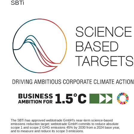
SBTi
The SBTi has approved webtotrade GmbH’s near-term science-based
emissions reduction target: webtotrade GmbH commits to reduce absolute
scope 1 and scope 2 GHG emissions 45% by 2030 from a 2024 base year,
and to measure and reduce its scope 3 emissions.