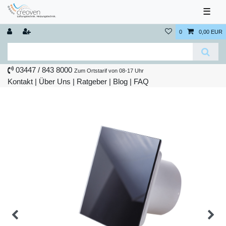
☰
0
0,00 EUR
03447 / 843 8000
Zum Ortstarif von 08-17 Uhr
Kontakt
|
Über Uns
|
Ratgeber
|
Blog |
FAQ