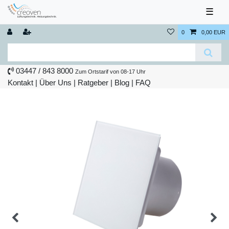
☰
0
0,00 EUR
03447 / 843 8000
Zum Ortstarif von 08-17 Uhr
Kontakt
|
Über Uns
|
Ratgeber
|
Blog |
FAQ