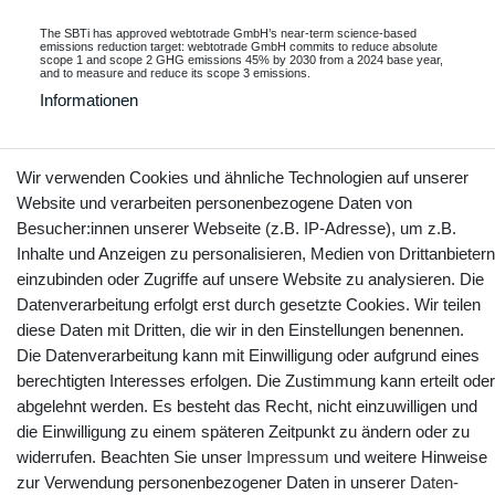
The SBTi has approved webtotrade GmbH’s near-term science-based
emissions reduction target: webtotrade GmbH commits to reduce absolute
scope 1 and scope 2 GHG emissions 45% by 2030 from a 2024 base year,
and to measure and reduce its scope 3 emissions.
Informationen
Wir verwenden Cookies und ähnliche Technologien auf unserer
Kontakt
Vertrag widerrufen
Website und verarbeiten personenbezogene Daten von
Besucher:innen unserer Webseite (z.B. IP-Adresse), um z.B.
Inhalte und Anzeigen zu personalisieren, Medien von Drittanbietern
YouTube
Facebook
Instagram
einzubinden oder Zugriffe auf unsere Website zu analysieren. Die
Datenverarbeitung erfolgt erst durch gesetzte Cookies. Wir teilen
diese Daten mit Dritten, die wir in den Einstellungen benennen.
Die Datenverarbeitung kann mit Einwilligung oder aufgrund eines
berechtigten Interesses erfolgen. Die Zustimmung kann erteilt oder
abgelehnt werden. Es besteht das Recht, nicht einzuwilligen und
die Einwilligung zu einem späteren Zeitpunkt zu ändern oder zu
widerrufen. Beachten Sie unser
Impressum
und weitere Hinweise
zur Verwendung personenbezogener Daten in unserer
Daten­