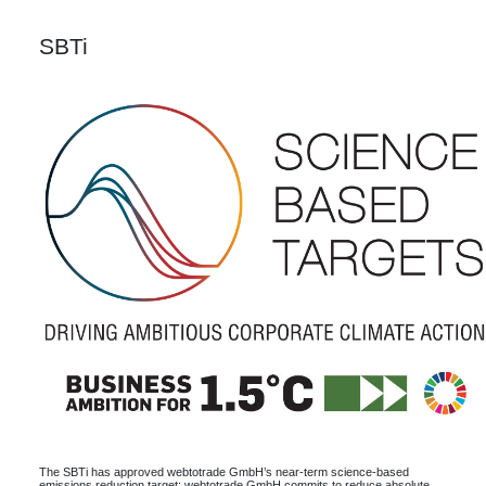
SBTi
The SBTi has approved webtotrade GmbH’s near-term science-based
emissions reduction target: webtotrade GmbH commits to reduce absolute