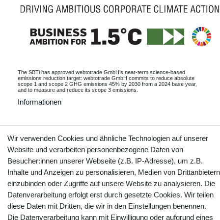
The SBTi has approved webtotrade GmbH’s near-term science-based
emissions reduction target: webtotrade GmbH commits to reduce absolute
scope 1 and scope 2 GHG emissions 45% by 2030 from a 2024 base year,
and to measure and reduce its scope 3 emissions.
Informationen
Wir verwenden Cookies und ähnliche Technologien auf unserer
Kontakt
Vertrag widerrufen
Website und verarbeiten personenbezogene Daten von
Besucher:innen unserer Webseite (z.B. IP-Adresse), um z.B.
Inhalte und Anzeigen zu personalisieren, Medien von Drittanbietern
YouTube
Facebook
Instagram
einzubinden oder Zugriffe auf unsere Website zu analysieren. Die
Datenverarbeitung erfolgt erst durch gesetzte Cookies. Wir teilen
diese Daten mit Dritten, die wir in den Einstellungen benennen.
Die Datenverarbeitung kann mit Einwilligung oder aufgrund eines