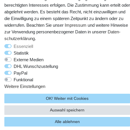
berechtigten Interesses erfolgen. Die Zustimmung kann erteilt oder
abgelehnt werden. Es besteht das Recht, nicht einzuwilligen und
die Einwilligung zu einem späteren Zeitpunkt zu ändern oder zu
widerrufen. Beachten Sie unser
Impressum
und weitere Hinweise
zur Verwendung personenbezogener Daten in unserer
Daten­
schutz­erklärung
.
© Copyright 2025 webtotrade GmbH. Alle Rechte vorbehalten.
Essenziell
Statistik
Externe Medien
DHL Wunschzustellung
PayPal
Funktional
Weitere Einstellungen
OK! Weiter mit Cookies
Auswahl speichern
Alle ablehnen