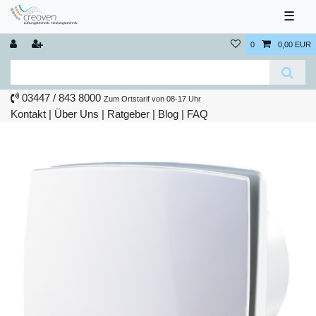
☰
0
0,00 EUR
03447 / 843 8000
Zum Ortstarif von 08-17 Uhr
Kontakt
|
Über Uns
|
Ratgeber
|
Blog |
FAQ