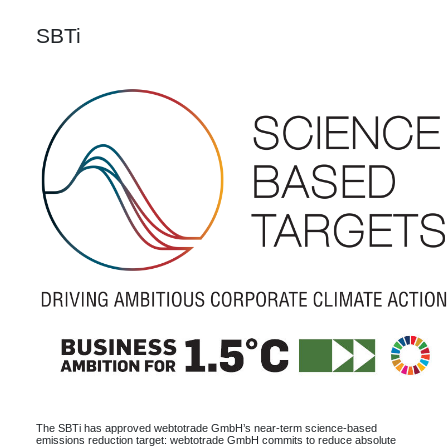
SBTi
The SBTi has approved webtotrade GmbH’s near-term science-based
emissions reduction target: webtotrade GmbH commits to reduce absolute