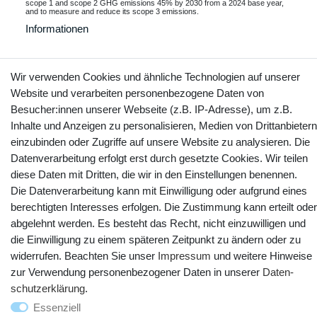
scope 1 and scope 2 GHG emissions 45% by 2030 from a 2024 base year,
and to measure and reduce its scope 3 emissions.
Informationen
Wir verwenden Cookies und ähnliche Technologien auf unserer
Kontakt
Website und verarbeiten personenbezogene Daten von
Vertrag widerrufen
Besucher:innen unserer Webseite (z.B. IP-Adresse), um z.B.
Inhalte und Anzeigen zu personalisieren, Medien von Drittanbietern
YouTube
Facebook
Instagram
einzubinden oder Zugriffe auf unsere Website zu analysieren. Die
Datenverarbeitung erfolgt erst durch gesetzte Cookies. Wir teilen
diese Daten mit Dritten, die wir in den Einstellungen benennen.
Die Datenverarbeitung kann mit Einwilligung oder aufgrund eines
berechtigten Interesses erfolgen. Die Zustimmung kann erteilt oder
abgelehnt werden. Es besteht das Recht, nicht einzuwilligen und
die Einwilligung zu einem späteren Zeitpunkt zu ändern oder zu
widerrufen. Beachten Sie unser
Impressum
und weitere Hinweise
zur Verwendung personenbezogener Daten in unserer
Daten­
schutz­erklärung
.
© Copyright 2025 webtotrade GmbH. Alle Rechte vorbehalten.
Essenziell