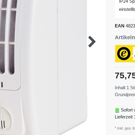
IP24 Sp
einstel
EAN
482
Artike
75,7
Inhalt
1
St
Grundpre
Sofort 
Lieferzeit 
* inkl. ges. 