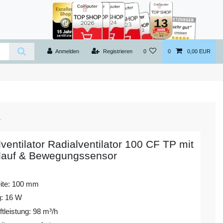
Anmelden
Registrieren
0
0
0,00 EUR
entilator Radialventilator 100 CF TP mit
lauf & Bewegungssensor
ite: 100 mm
g: 16 W
tleistung: 98 m³/h