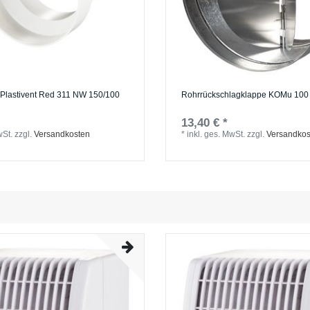
Plastivent Red 311 NW 150/100
Rohrrückschlagklappe KOMu 100
13,40 € *
wSt.
zzgl.
Versandkosten
*
inkl. ges. MwSt.
zzgl.
Versandkos