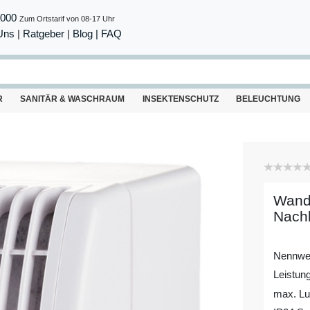
8000
Zum Ortstarif von 08-17 Uhr
Uns
|
Ratgeber
|
Blog |
FAQ
R
SANITÄR & WASCHRAUM
INSEKTENSCHUTZ
BELEUCHTUNG
Wandv
Nach
Nennwe
Leistun
max. Luf