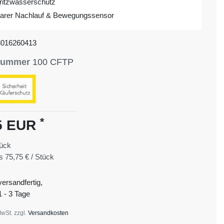
ritzwasserschutz
lbarer Nachlauf & Bewegungssensor
3016260413
lnummer
100 CFTP
*
5 EUR
ück
is
75,75 € / Stück
versandfertig,
1 - 3 Tage
MwSt. zzgl.
Versandkosten