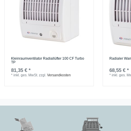
Kleinraumventilator Radiallüfter 100 CF Turbo
Radialer Wan
TP
81,35 € *
68,55 € *
*
inkl. ges. MwSt.
zzgl.
Versandkosten
*
inkl. ges. M