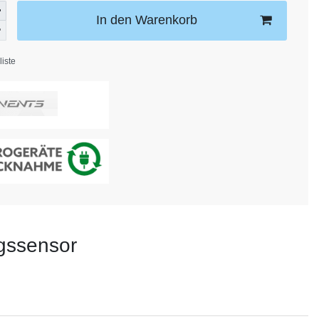
In den Warenkorb
iste
ngssensor