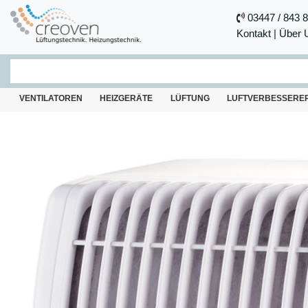
03447 / 843 
Kontakt
|
Über 
VENTILATOREN
HEIZGERÄTE
LÜFTUNG
LUFTVERBESSERE