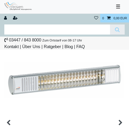
☰
0
0,00 EUR
03447 / 843 8000
Zum Ortstarif von 08-17 Uhr
Kontakt
|
Über Uns
|
Ratgeber
|
Blog |
FAQ