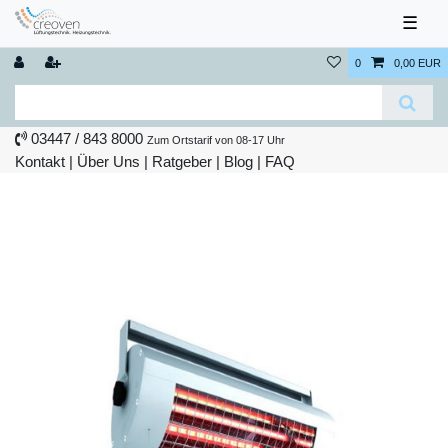
☰
0
0,00 EUR
03447 / 843 8000
Zum Ortstarif von 08-17 Uhr
Kontakt
|
Über Uns
|
Ratgeber
|
Blog |
FAQ