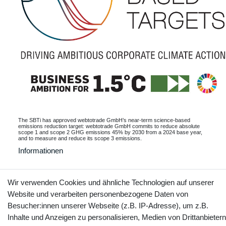
The SBTi has approved webtotrade GmbH’s near-term science-based
emissions reduction target: webtotrade GmbH commits to reduce absolute
scope 1 and scope 2 GHG emissions 45% by 2030 from a 2024 base year,
and to measure and reduce its scope 3 emissions.
Informationen
Wir verwenden Cookies und ähnliche Technologien auf unserer
Website und verarbeiten personenbezogene Daten von
Kontakt
Vertrag widerrufen
Besucher:innen unserer Webseite (z.B. IP-Adresse), um z.B.
Inhalte und Anzeigen zu personalisieren, Medien von Drittanbietern
YouTube
Facebook
Instagram