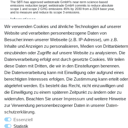
The SBTi has approved webtotrade GmbH’s near-term science-based
emissions reduction target: webtotrade GmbH commits to reduce absolute
scope 1 and scope 2 GHG emissions 45% by 2030 from a 2024 base year,
and to measure and reduce its scope 3 emissions.
Informationen
Wir verwenden Cookies und ähnliche Technologien auf unserer
Website und verarbeiten personenbezogene Daten von
Besucher:innen unserer Webseite (z.B. IP-Adresse), um z.B.
Kontakt
Vertrag widerrufen
Inhalte und Anzeigen zu personalisieren, Medien von Drittanbietern
einzubinden oder Zugriffe auf unsere Website zu analysieren. Die
Datenverarbeitung erfolgt erst durch gesetzte Cookies. Wir teilen
YouTube
Facebook
Instagram
diese Daten mit Dritten, die wir in den Einstellungen benennen.
Die Datenverarbeitung kann mit Einwilligung oder aufgrund eines
berechtigten Interesses erfolgen. Die Zustimmung kann erteilt oder
abgelehnt werden. Es besteht das Recht, nicht einzuwilligen und
die Einwilligung zu einem späteren Zeitpunkt zu ändern oder zu
widerrufen. Beachten Sie unser
Impressum
und weitere Hinweise
zur Verwendung personenbezogener Daten in unserer
Daten­
schutz­erklärung
.
Essenziell
Statistik
© Copyright 2025 webtotrade GmbH. Alle Rechte vorbehalten.