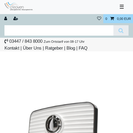
☰
0
0,00 EUR
03447 / 843 8000
Zum Ortstarif von 08-17 Uhr
Kontakt
|
Über Uns
|
Ratgeber
|
Blog |
FAQ