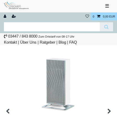
☰
0
0,00 EUR
03447 / 843 8000
Zum Ortstarif von 08-17 Uhr
Kontakt
|
Über Uns
|
Ratgeber
|
Blog |
FAQ