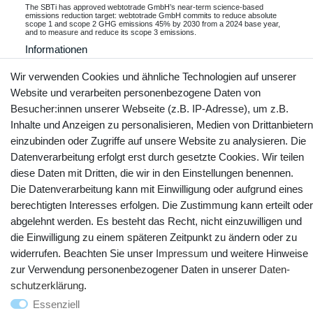
The SBTi has approved webtotrade GmbH’s near-term science-based
emissions reduction target: webtotrade GmbH commits to reduce absolute
scope 1 and scope 2 GHG emissions 45% by 2030 from a 2024 base year,
and to measure and reduce its scope 3 emissions.
Informationen
Wir verwenden Cookies und ähnliche Technologien auf unserer
Website und verarbeiten personenbezogene Daten von
Besucher:innen unserer Webseite (z.B. IP-Adresse), um z.B.
Kontakt
Vertrag widerrufen
Inhalte und Anzeigen zu personalisieren, Medien von Drittanbietern
einzubinden oder Zugriffe auf unsere Website zu analysieren. Die
YouTube
Facebook
Instagram
Datenverarbeitung erfolgt erst durch gesetzte Cookies. Wir teilen
diese Daten mit Dritten, die wir in den Einstellungen benennen.
Die Datenverarbeitung kann mit Einwilligung oder aufgrund eines
berechtigten Interesses erfolgen. Die Zustimmung kann erteilt oder
abgelehnt werden. Es besteht das Recht, nicht einzuwilligen und
die Einwilligung zu einem späteren Zeitpunkt zu ändern oder zu
widerrufen. Beachten Sie unser
Impressum
und weitere Hinweise
zur Verwendung personenbezogener Daten in unserer
Daten­
schutz­erklärung
.
Essenziell
© Copyright 2025 webtotrade GmbH. Alle Rechte vorbehalten.