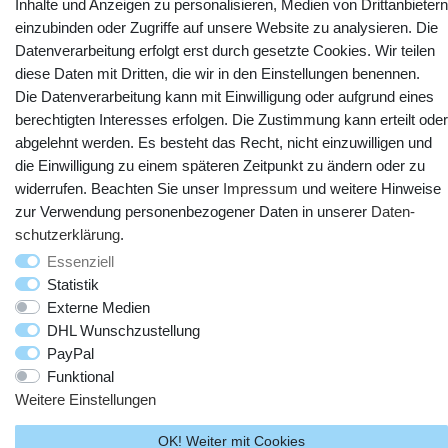
Inhalte und Anzeigen zu personalisieren, Medien von Drittanbietern
YouTube
Facebook
Instagram
einzubinden oder Zugriffe auf unsere Website zu analysieren. Die
Datenverarbeitung erfolgt erst durch gesetzte Cookies. Wir teilen
diese Daten mit Dritten, die wir in den Einstellungen benennen.
Die Datenverarbeitung kann mit Einwilligung oder aufgrund eines
berechtigten Interesses erfolgen. Die Zustimmung kann erteilt oder
abgelehnt werden. Es besteht das Recht, nicht einzuwilligen und
die Einwilligung zu einem späteren Zeitpunkt zu ändern oder zu
widerrufen. Beachten Sie unser
Impressum
und weitere Hinweise
zur Verwendung personenbezogener Daten in unserer
Daten­
© Copyright 2025 webtotrade GmbH. Alle Rechte vorbehalten.
schutz­erklärung
.
Essenziell
Statistik
Externe Medien
DHL Wunschzustellung
PayPal
Funktional
Weitere Einstellungen
OK! Weiter mit Cookies