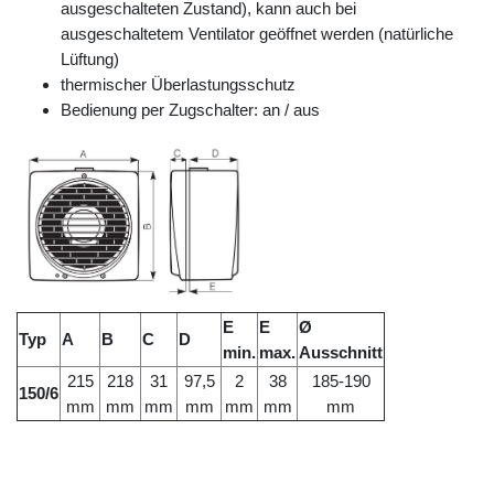
ausgeschalteten Zustand), kann auch bei
ausgeschaltetem Ventilator geöffnet werden (natürliche
Lüftung)
thermischer Überlastungsschutz
Bedienung per Zugschalter: an / aus
E
E
Ø
Typ
A
B
C
D
min.
max.
Ausschnitt
215
218
31
97,5
2
38
185-190
150/6
mm
mm
mm
mm
mm
mm
mm