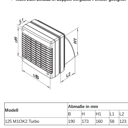
Abmaße in mm
Modell
B
H
H1
L1
L2
125 M1OK2 Turbo
190
173
160
58
123