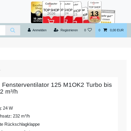
Anmelden
Registrieren
0
0
0,00 EUR
 Fensterventilator 125 M1OK2 Turbo bis
2 m³/h
g: 24 W
chsatz: 232 m³/h
erte Rückschlagklappe