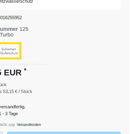
ritzwasserschutz
3016255952
lnummer
125
Turbo
*
5 EUR
ück
is
53,15 € / Stück
versandfertig,
1 - 3 Tage
MwSt. zzgl.
Versandkosten