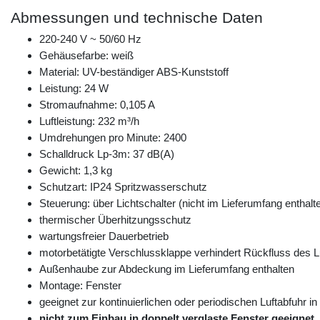
Abmessungen und technische Daten
220-240 V ~ 50/60 Hz
Gehäusefarbe: weiß
Material: UV-beständiger ABS-Kunststoff
Leistung: 24 W
Stromaufnahme: 0,105 A
Luftleistung: 232 m³/h
Umdrehungen pro Minute: 2400
Schalldruck Lp-3m: 37 dB(A)
Gewicht: 1,3 kg
Schutzart: IP24 Spritzwasserschutz
Steuerung: über Lichtschalter (nicht im Lieferumfang enthalt
thermischer Überhitzungsschutz
wartungsfreier Dauerbetrieb
motorbetätigte Verschlussklappe verhindert Rückfluss des 
Außenhaube zur Abdeckung im Lieferumfang enthalten
Montage: Fenster
geeignet zur kontinuierlichen oder periodischen Luftabfu
nicht zum Einbau in doppelt verglaste Fenster geeignet