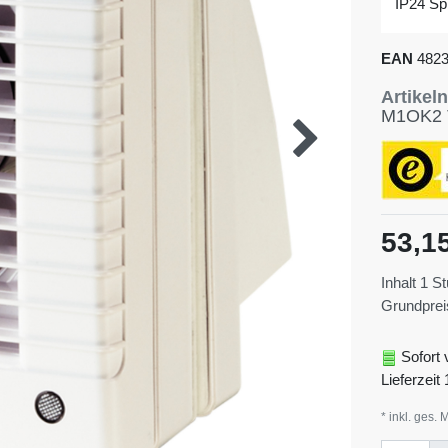
IP24 Sp
EAN
482
Artike
M1OK2 
53,1
Inhalt
1
St
Grundpre
Sofort 
Lieferzeit 
* inkl. ges. 