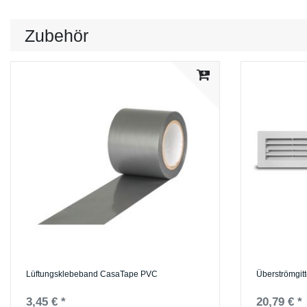
Zubehör
Lüftungsklebeband CasaTape PVC
Überströmgit
3,45 € *
20,79 € *