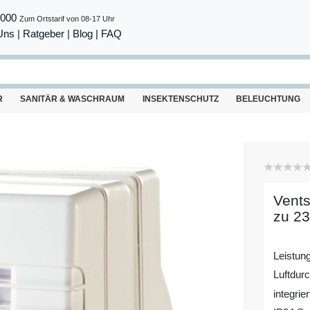
8000
Zum Ortstarif von 08-17 Uhr
Uns
|
Ratgeber
|
Blog |
FAQ
R
SANITÄR & WASCHRAUM
INSEKTENSCHUTZ
BELEUCHTUNG
Vents
zu 23
Leistun
Luftdur
integri