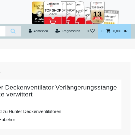
Anmelden
Registrieren
0
0
0,00 EUR
r Deckenventilator Verlängerungsstange
e verwittert
 zu Hunter Deckenventilatoren
lzubehör