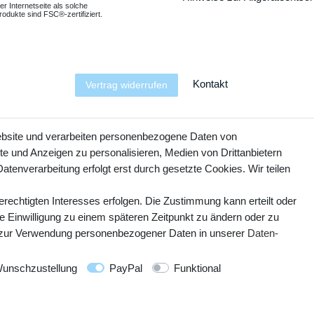
er Internetseite als solche
odukte sind FSC®-zertifiziert.
Kontakt
Vertrag widerrufen
YouTube
Facebook
Instagram
ebsite und verarbeiten personenbezogene Daten von
te und Anzeigen zu personalisieren, Medien von Drittanbietern
atenverarbeitung erfolgt erst durch gesetzte Cookies. Wir teilen
erechtigten Interesses erfolgen. Die Zustimmung kann erteilt oder
ie Einwilligung zu einem späteren Zeitpunkt zu ändern oder zu
 zur Verwendung personenbezogener Daten in unserer
Daten­
© Copyright 2025 webtotrade GmbH. Alle Rechte vorbehalten.
unschzustellung
PayPal
Funktional