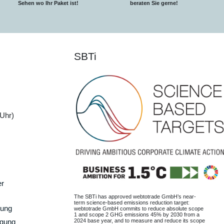
S
ehen wo Ihr Paket ist!
beraten Sie gerne!
SBTi
Uhr)
er
The SBTi has approved webtotrade GmbH’s near-
term science-based emissions reduction target:
gung
webtotrade GmbH commits to reduce absolute scope
1 and scope 2 GHG emissions 45% by 2030 from a
2024 base year, and to measure and reduce its scope
rgung