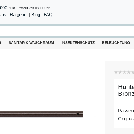
8000
Zum Ortstarif von 08-17 Uhr
Uns
|
Ratgeber
|
Blog |
FAQ
R
SANITÄR & WASCHRAUM
INSEKTENSCHUTZ
BELEUCHTUNG
Hunte
Bronz
Passend
Origina