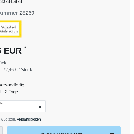
4397345878
lnummer
28269
*
6 EUR
ück
is
72,46 € / Stück
versandfertig,
1 - 3 Tage
len
MwSt. zzgl.
Versandkosten