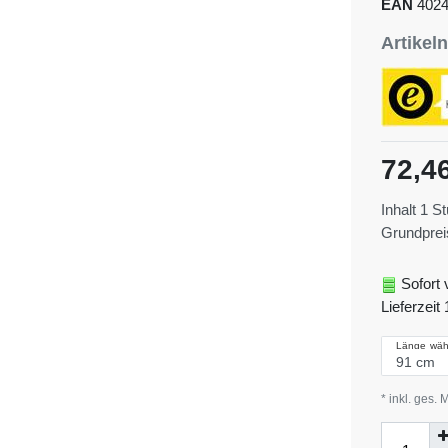
EAN
402
Artike
72,4
Inhalt
1
St
Grundpre
Sofort 
Lieferzeit 
Länge wäh
* inkl. ges. 